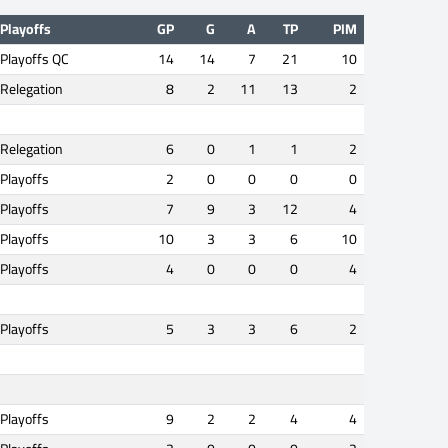
Playoffs
GP
G
A
TP
PIM
Playoffs QC
14
14
7
21
10
Relegation
8
2
11
13
2
Relegation
6
0
1
1
2
Playoffs
2
0
0
0
0
Playoffs
7
9
3
12
4
Playoffs
10
3
3
6
10
Playoffs
4
0
0
0
4
Playoffs
5
3
3
6
2
Playoffs
9
2
2
4
4