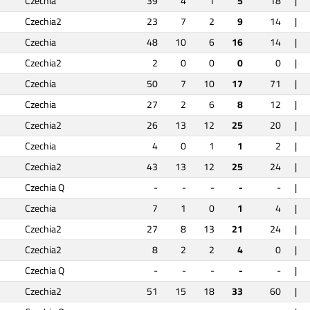
Czechia
39
4
1
5
18
|
Czechia2
23
7
2
9
14
|
Czechia
48
10
6
16
14
|
Czechia2
2
0
0
0
0
|
Czechia
50
7
10
17
71
|
Czechia
27
2
6
8
12
|
Czechia2
26
13
12
25
20
|
Czechia
4
0
1
1
2
|
Czechia2
43
13
12
25
24
|
Czechia Q
-
-
-
-
-
|
Czechia
7
1
0
1
4
|
Czechia2
27
8
13
21
24
|
Czechia2
8
2
2
4
0
|
Czechia Q
-
-
-
-
-
|
Czechia2
51
15
18
33
60
|