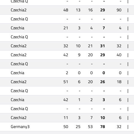
Czechia Q
-
-
-
-
-
|
Czechia2
48
13
16
29
90
|
Czechia Q
-
-
-
-
-
|
Czechia
21
3
4
7
4
|
Czechia Q
-
-
-
-
-
|
Czechia2
32
10
21
31
32
|
Czechia2
42
9
20
29
40
|
Czechia Q
-
-
-
-
-
|
Czechia
2
0
0
0
0
|
Czechia2
51
6
20
26
18
|
Czechia Q
-
-
-
-
-
|
Czechia
42
1
2
3
6
|
Czechia Q
-
-
-
-
-
|
Czechia2
11
3
7
10
6
|
Germany3
50
25
53
78
32
|