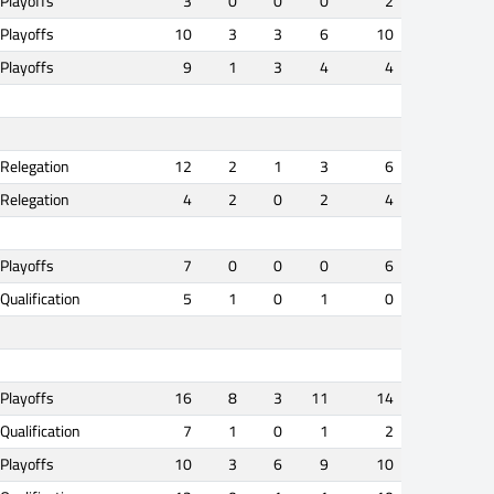
Playoffs
3
0
0
0
2
Playoffs
10
3
3
6
10
Playoffs
9
1
3
4
4
Relegation
12
2
1
3
6
Relegation
4
2
0
2
4
Playoffs
7
0
0
0
6
Qualification
5
1
0
1
0
Playoffs
16
8
3
11
14
Qualification
7
1
0
1
2
Playoffs
10
3
6
9
10