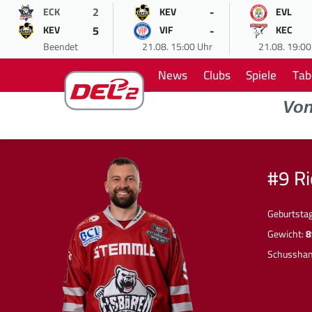
2
-
ECK
KEV
EVL
5
-
KEV
VIF
KEC
Beendet
21.08. 15:00 Uhr
21.08. 19:00
News
Clubs
Spiele
Tab
Vo
#9 R
Geburtsta
Gewicht:
8
Schussha