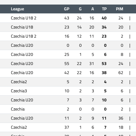
League
GP
G
A
TP
PIM
Czechia U18 2
43
24
16
40
24
|
Czechia U18
23
14
20
34
20
|
Czechia U18 2
16
12
11
23
2
|
Czechia U20
0
0
0
0
0
|
Czechia U20
25
1
5
6
8
|
Czechia U20
55
22
31
53
24
|
Czechia U20
42
22
16
38
62
|
Czechia2
5
2
2
4
2
|
Czechia3
10
2
3
5
6
|
Czechia U20
7
3
7
10
6
|
Czechia
2
0
0
0
2
|
Czechia U20
11
2
9
11
36
|
Czechia2
37
1
6
7
18
|