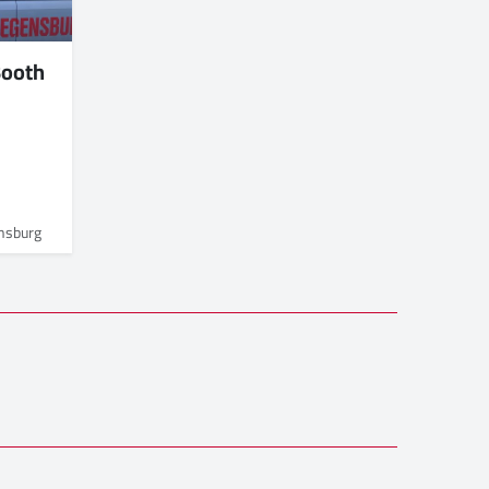
Booth
š
ensburg