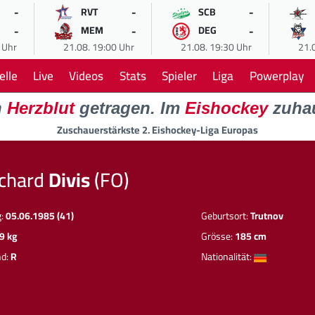
-
-
-
RVT
SCB
-
-
-
MEM
DEG
 Uhr
21.08. 19:00 Uhr
21.08. 19:30 Uhr
21.
elle
Live
Videos
Stats
Spieler
Liga
Powerplay
n
Herzblut
getragen. Im
Eishockey
zuha
Zuschauerstärkste 2. Eishockey-Liga Europas
ichard
Divis
(FO)
g:
05.06.1985 (41)
Geburtsort:
Trutnov
9 kg
Grösse:
185 cm
nd:
R
Nationalität: