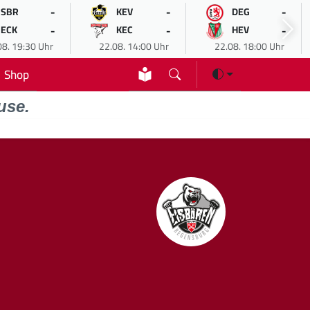
-
-
-
SBR
KEV
DEG
-
-
-
ECK
KEC
HEV
08. 19:30 Uhr
22.08. 14:00 Uhr
22.08. 18:00 Uhr
Shop
use.