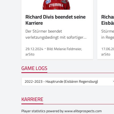
Richard Divis beendet seine
Richar
Karriere
Eisbä
Der Stürmer beendet
Stürmer
verletzungsbedingt mit sofortiger
in Reg
Wirkung seine Spielerkarriere
29.12.2024
Bild: Melanie Feldmeier,
17.06.2
arSito
arSito
GAME LOGS
KARRIERE
Player statistics powered by
www.eliteprospects.com