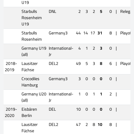
U19
Starbulls
DNL
2
3
2
5
0
|
Relegat
Rosenheim
U19
Starbulls
Germany3
44
14
17
31
8
|
Playoff
Rosenheim
Germany U19
International-
4
1
2
3
0
|
(all)
Jr
2018-
Lausitzer
DEL2
49
5
3
8
6
|
Playoff
2019
Füchse
Crocodiles
Germany3
3
0
0
0
0
|
Hamburg
Germany U20
International-
1
0
1
1
2
|
(all)
Jr
2019-
Eisbären
DEL
10
0
0
0
0
|
2020
Berlin
Lausitzer
DEL2
47
2
8
10
8
|
Füchse