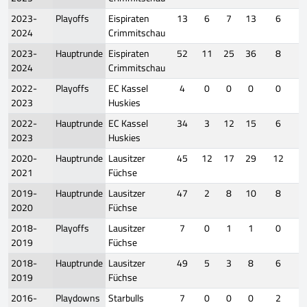
2023-
Playoffs
Eispiraten
13
6
7
13
6
2024
Crimmitschau
2023-
Hauptrunde
Eispiraten
52
11
25
36
8
2024
Crimmitschau
2022-
Playoffs
EC Kassel
4
0
0
0
0
2023
Huskies
2022-
Hauptrunde
EC Kassel
34
3
12
15
6
2023
Huskies
2020-
Hauptrunde
Lausitzer
45
12
17
29
12
2021
Füchse
2019-
Hauptrunde
Lausitzer
47
2
8
10
8
2020
Füchse
2018-
Playoffs
Lausitzer
7
0
1
1
0
2019
Füchse
2018-
Hauptrunde
Lausitzer
49
5
3
8
6
2019
Füchse
2016-
Playdowns
Starbulls
7
0
0
0
2