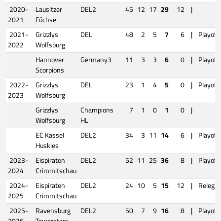
2020-
Lausitzer
DEL2
45
12
17
29
12
|
2021
Füchse
2021-
Grizzlys
DEL
48
2
5
7
6
|
Playoff
2022
Wolfsburg
Hannover
Germany3
11
3
3
6
0
|
Playoff
Scorpions
2022-
Grizzlys
DEL
23
1
4
5
0
|
Playoff
2023
Wolfsburg
Grizzlys
Champions
7
1
0
1
0
|
Wolfsburg
HL
EC Kassel
DEL2
34
3
11
14
6
|
Playoff
Huskies
2023-
Eispiraten
DEL2
52
11
25
36
8
|
Playoff
2024
Crimmitschau
2024-
Eispiraten
DEL2
24
10
5
15
12
|
Relegat
2025
Crimmitschau
2025-
Ravensburg
DEL2
50
7
9
16
8
|
Playoff
2026
Towerstars