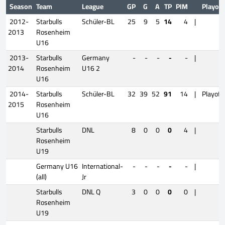
Season
Team
League
GP
G
A
TP
PIM
Playoff
2012-
Starbulls
Schüler-BL
25
9
5
14
4
|
2013
Rosenheim
U16
2013-
Starbulls
Germany
-
-
-
-
-
|
2014
Rosenheim
U16 2
U16
2014-
Starbulls
Schüler-BL
32
39
52
91
14
|
Playoff
2015
Rosenheim
U16
Starbulls
DNL
8
0
0
0
4
|
Rosenheim
U19
Germany U16
International-
-
-
-
-
-
|
(all)
Jr
Starbulls
DNL Q
3
0
0
0
0
|
Rosenheim
U19