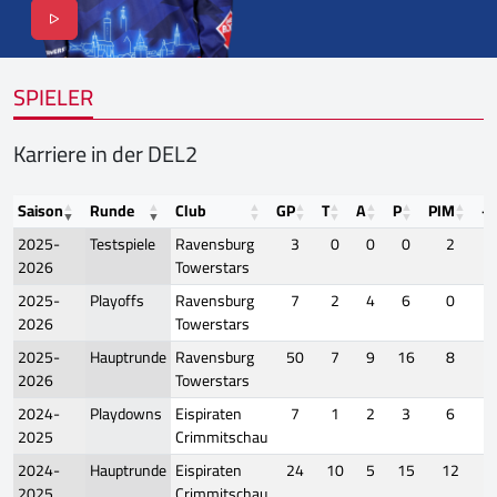
SPIELER
Karriere in der DEL2
Saison
Runde
Club
GP
T
A
P
PIM
+/
2025-
Testspiele
Ravensburg
3
0
0
0
2
2026
Towerstars
2025-
Playoffs
Ravensburg
7
2
4
6
0
2026
Towerstars
2025-
Hauptrunde
Ravensburg
50
7
9
16
8
2026
Towerstars
2024-
Playdowns
Eispiraten
7
1
2
3
6
2025
Crimmitschau
2024-
Hauptrunde
Eispiraten
24
10
5
15
12
2025
Crimmitschau