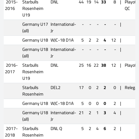
2015-
Starbulls
DNL
44
19
14
33
8
|
Playoff
2016
Rosenheim
QC
U19
Germany U17
International-
-
-
-
-
-
|
(all)
Jr
Germany U18
WJC-18 D1A
5
2
2
4
12
|
Germany U18
International-
-
-
-
-
-
|
(all)
Jr
2016-
Starbulls
DNL
25
16
22
38
12
|
Playoff
2017
Rosenheim
U19
Starbulls
DEL2
17
0
2
2
0
|
Relegat
Rosenheim
Germany U18
WJC-18 D1A
5
0
0
0
2
|
Germany U18
International-
21
2
1
3
4
|
(all)
Jr
2017-
Starbulls
DNL Q
5
2
4
6
2
|
2018
Rosenheim