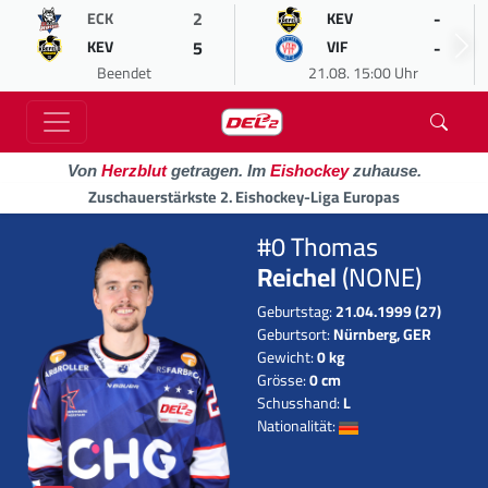
2
-
ECK
KEV
5
-
KEV
VIF
Beendet
21.08. 15:00 Uhr
Von
Herzblut
getragen. Im
Eishockey
zuhause.
Zuschauerstärkste 2. Eishockey-Liga Europas
#0 Thomas
Reichel
(NONE)
Geburtstag:
21.04.1999 (27)
Geburtsort:
Nürnberg, GER
Gewicht:
0 kg
Grösse:
0 cm
Schusshand:
L
Nationalität: