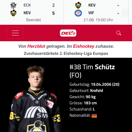
2
-
ECK
KEV
5
-
KEV
VIF
Beendet
21.08. 15:00 Uhr
Von
Herzblut
getragen. Im
Eishockey
zuhause.
Zuschauerstärkste 2. Eishockey-Liga Europas
#38 Tim
Schütz
(FO)
Geburtstag:
19.04.2006 (20)
Geburtsort:
Krefeld
Gewicht:
90 kg
Grösse:
183 cm
Schusshand:
L
Nationalität: