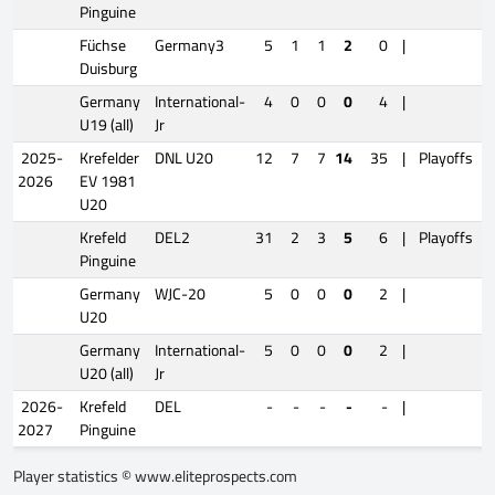
Pinguine
Füchse
Germany3
5
1
1
2
0
|
Duisburg
Germany
International-
4
0
0
0
4
|
U19 (all)
Jr
2025-
Krefelder
DNL U20
12
7
7
14
35
|
Playoffs
2026
EV 1981
U20
Krefeld
DEL2
31
2
3
5
6
|
Playoffs
1
Pinguine
Germany
WJC-20
5
0
0
0
2
|
U20
Germany
International-
5
0
0
0
2
|
U20 (all)
Jr
2026-
Krefeld
DEL
-
-
-
-
-
|
2027
Pinguine
Player statistics ©
www.eliteprospects.com