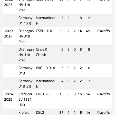
2023
HA U18
Prep
Germany
International-
7
2
1
3
2
|
U17 (all)
Jr
2023-
Okanagan
CSSHL U18
22
2
12
14
49
|
Playoffs
2024
HA U18
Prep
Okanagan
Circle K
6
3
0
3
8
|
HA U18
Classic
Prep
Germany
WJC-18 D1A
5
0
2
2
0
|
U18
Germany
International-
4
0
2
2
2
|
U18 (all)
Jr
2024-
Krefelder
DNL U20
13
6
9
15
14
|
Playoffs
2025
EV 1981
U20
Krefeld
DEL2
37
1
4
5
14
|
Playoffs