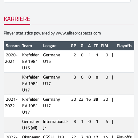
KARRIERE
Player statistics powered by
www.eliteprospects.com
Season
Team
League
GP
G
A
TP
PIM
Playoffs
G
2020-
Krefelder
Germany
2
0
1
1
0
|
2021
EV 1981
U15
U15
Krefelder
Germany
3
0
0
0
0
|
EV 1981
U17
U17
2021-
Krefelder
Germany
30
23
16
39
30
|
2022
EV 1981
U17
U17
Germany
International-
3
1
0
1
4
|
U16 (all)
Jr
2022-
Okanagan
CSSHL U18
22
7
10
17
14
|
Playoffs