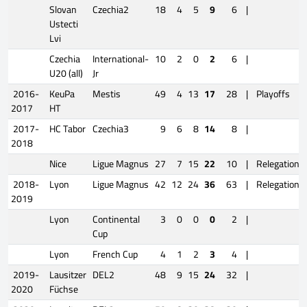
Slovan
Czechia2
18
4
5
9
6
|
Ustecti
Lvi
Czechia
International-
10
2
0
2
6
|
U20 (all)
Jr
2016-
KeuPa
Mestis
49
4
13
17
28
|
Playoffs
2017
HT
2017-
HC Tabor
Czechia3
9
6
8
14
8
|
2018
Nice
Ligue Magnus
27
7
15
22
10
|
Relegation
2018-
Lyon
Ligue Magnus
42
12
24
36
63
|
Relegation
2019
Lyon
Continental
3
0
0
0
2
|
Cup
Lyon
French Cup
4
1
2
3
4
|
2019-
Lausitzer
DEL2
48
9
15
24
32
|
2020
Füchse