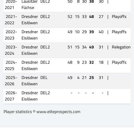
2020-
Lausitzer
DEL2
50
8
30
38
30
|
2021
Füchse
2021-
Dresdner
DEL2
52
15
33
48
27
|
Playoffs
2022
Eislöwen
2022-
Dresdner
DEL2
49
10
29
39
40
|
Playoffs
2023
Eislöwen
2023-
Dresdner
DEL2
51
15
34
49
31
|
Relegation
2024
Eislöwen
2024-
Dresdner
DEL2
48
9
23
32
18
|
Playoffs
2025
Eislöwen
2025-
Dresdner
DEL
49
4
21
25
31
|
2026
Eislöwen
2026-
Dresdner
DEL2
-
-
-
-
-
|
2027
Eislöwen
Player statistics ©
www.eliteprospects.com