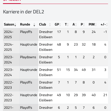
Karriere in der DEL2
Saison
Runde
Club
GP
T
A
P
PIM
+/-
2024-
Playoffs
Dresdner
17
1
8
9
24
-1
2025
Eislöwen
2024-
Hauptrunde
Dresdner
48
9
23
32
18
4
2025
Eislöwen
2023-
Playdowns
Dresdner
5
1
1
2
2
0
2024
Eislöwen
2023-
Hauptrunde
Dresdner
51
15
34
49
31
3
2024
Eislöwen
2022-
Playoffs
Dresdner
7
1
7
8
0
4
2023
Eislöwen
2022-
Hauptrunde
Dresdner
49
10
29
39
40
21
2023
Eislöwen
2021-
Playoffs
Dresdner
6
2
5
7
6
0