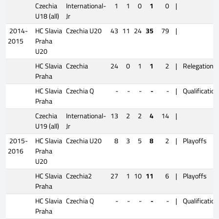
Czechia
International-
1
1
0
1
0
|
U18 (all)
Jr
2014-
HC Slavia
Czechia U20
43
11
24
35
79
|
2015
Praha
U20
HC Slavia
Czechia
24
0
1
1
2
|
Relegation
Praha
HC Slavia
Czechia Q
-
-
-
-
-
|
Qualification
Praha
Czechia
International-
13
2
2
4
14
|
U19 (all)
Jr
2015-
HC Slavia
Czechia U20
8
3
5
8
2
|
Playoffs
2016
Praha
U20
HC Slavia
Czechia2
27
1
10
11
6
|
Playoffs
Praha
HC Slavia
Czechia Q
-
-
-
-
-
|
Qualification
Praha