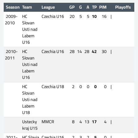
Season
Team
League
GP
G
A
TP
PIM
Playoffs
2009-
HC
Czechia U16
20
5
5
10
16
|
2010
Slovan
Usti nad
Labem
U16
2010-
HC
Czechia U16
28
14
28
42
30
|
2011
Slovan
Usti nad
Labem
U16
HC
Czechia U18
2
0
0
0
0
|
Slovan
Usti nad
Labem
U18
Ustecky
MMCR
8
4
13
17
4
|
kraj U15
2011-
HC Slavia
Czechia U16
2
3
2
5
0
|