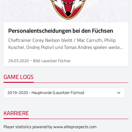
Personalentscheidungen bei den Füchsen
Cheftrainer Corey Neilson bleibt / Mac Carruth, Philip
Kuschel, Ondrej Pozivil und Tomas Andres spielen weiter
in Weißwasser / Niklas Zoschke, Joel Keussen, Daniel
Schwamberger, Jordan George und Clarke Breitkreuz
29.03.2020
Bild: Lausitzer Füchse
verlassen den Club
GAME LOGS
KARRIERE
Player statistics powered by
www.eliteprospects.com