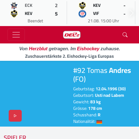
2
-
ECK
KEV
5
-
KEV
VIF
Beendet
21.08. 15:00 Uhr
Von
Herzblut
getragen. Im
Eishockey
zuhause.
Zuschauerstärkste 2. Eishockey-Liga Europas
#92 Tomas
Andres
(FO)
Geburtstag:
12.04.1996 (30)
Geburtsort:
Usti nad Labem
Gewicht:
83 kg
Grösse:
178 cm
Schusshand:
R
Nationalität:
SPIELER