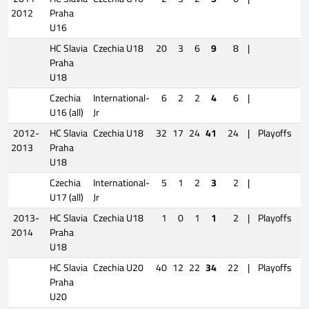
2012
Praha
U16
HC Slavia
Czechia U18
20
3
6
9
8
|
Praha
U18
Czechia
International-
6
2
2
4
6
|
U16 (all)
Jr
2012-
HC Slavia
Czechia U18
32
17
24
41
24
|
Playoffs
2013
Praha
U18
Czechia
International-
5
1
2
3
2
|
U17 (all)
Jr
2013-
HC Slavia
Czechia U18
1
0
1
1
2
|
Playoffs
2014
Praha
U18
HC Slavia
Czechia U20
40
12
22
34
22
|
Playoffs
Praha
U20