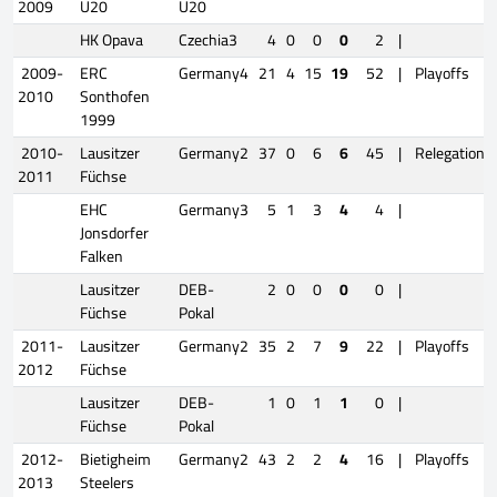
2009
U20
U20
HK Opava
Czechia3
4
0
0
0
2
|
2009-
ERC
Germany4
21
4
15
19
52
|
Playoffs
2010
Sonthofen
1999
2010-
Lausitzer
Germany2
37
0
6
6
45
|
Relegation
2011
Füchse
EHC
Germany3
5
1
3
4
4
|
Jonsdorfer
Falken
Lausitzer
DEB-
2
0
0
0
0
|
Füchse
Pokal
2011-
Lausitzer
Germany2
35
2
7
9
22
|
Playoffs
2012
Füchse
Lausitzer
DEB-
1
0
1
1
0
|
Füchse
Pokal
2012-
Bietigheim
Germany2
43
2
2
4
16
|
Playoffs
2013
Steelers