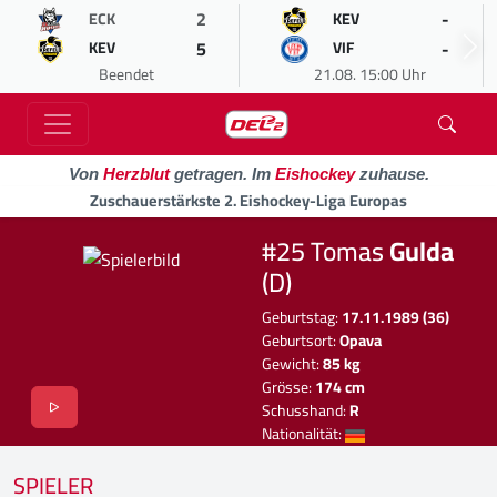
2
-
ECK
KEV
5
-
KEV
VIF
Beendet
21.08. 15:00 Uhr
Von
Herzblut
getragen. Im
Eishockey
zuhause.
Zuschauerstärkste 2. Eishockey-Liga Europas
#25 Tomas
Gulda
(D)
Geburtstag:
17.11.1989 (36)
Geburtsort:
Opava
Gewicht:
85 kg
Grösse:
174 cm
Schusshand:
R
Nationalität:
SPIELER