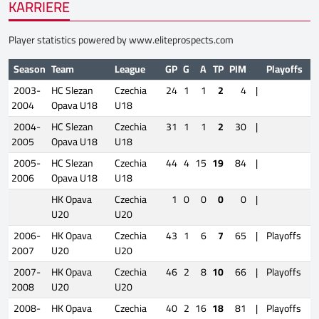
KARRIERE
Player statistics powered by
www.eliteprospects.com
Season
Team
League
GP
G
A
TP
PIM
Playoffs
2003-
HC Slezan
Czechia
24
1
1
2
4
|
2004
Opava U18
U18
2004-
HC Slezan
Czechia
31
1
1
2
30
|
2005
Opava U18
U18
2005-
HC Slezan
Czechia
44
4
15
19
84
|
2006
Opava U18
U18
HK Opava
Czechia
1
0
0
0
0
|
U20
U20
2006-
HK Opava
Czechia
43
1
6
7
65
|
Playoffs
2007
U20
U20
2007-
HK Opava
Czechia
46
2
8
10
66
|
Playoffs
2008
U20
U20
2008-
HK Opava
Czechia
40
2
16
18
81
|
Playoffs