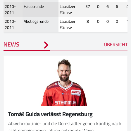
2010-
Hauptrunde
Lausitzer
37
0
6
6
45
2011
Füchse
2010-
Abstiegsrunde
Lausitzer
8
0
0
0
16
2011
Füchse
NEWS
ÜBERSICHT
Tomáš Gulda verlässt Regensburg
Abwehrroutinier und die Domstädter gehen künftig nach
acht gemeinsamen Jahren getrennte Wege.