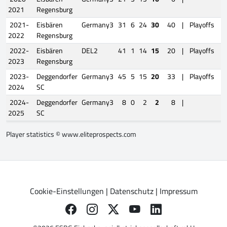
2021
Regensburg
2021-
Eisbären
Germany3
31
6
24
30
40
|
Playoffs
2022
Regensburg
2022-
Eisbären
DEL2
41
1
14
15
20
|
Playoffs
2023
Regensburg
2023-
Deggendorfer
Germany3
45
5
15
20
33
|
Playoffs
2024
SC
2024-
Deggendorfer
Germany3
8
0
2
2
8
|
2025
SC
Player statistics ©
www.eliteprospects.com
Cookie-Einstellungen
|
Datenschutz
|
Impressum