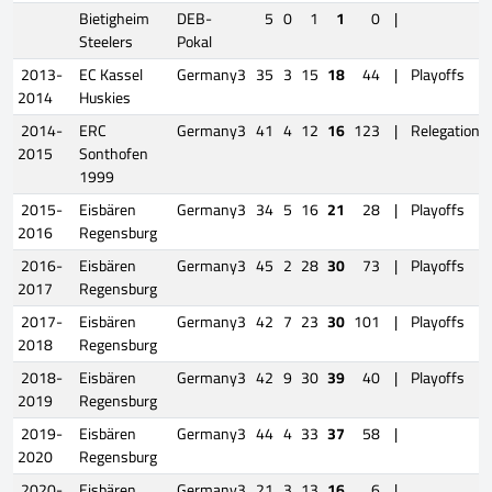
Bietigheim
DEB-
5
0
1
1
0
|
Steelers
Pokal
2013-
EC Kassel
Germany3
35
3
15
18
44
|
Playoffs
2014
Huskies
2014-
ERC
Germany3
41
4
12
16
123
|
Relegation
2015
Sonthofen
1999
2015-
Eisbären
Germany3
34
5
16
21
28
|
Playoffs
2016
Regensburg
2016-
Eisbären
Germany3
45
2
28
30
73
|
Playoffs
2017
Regensburg
2017-
Eisbären
Germany3
42
7
23
30
101
|
Playoffs
2018
Regensburg
2018-
Eisbären
Germany3
42
9
30
39
40
|
Playoffs
2019
Regensburg
2019-
Eisbären
Germany3
44
4
33
37
58
|
2020
Regensburg
2020-
Eisbären
Germany3
21
3
13
16
6
|