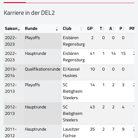
Karriere in der DEL2
Saison
Runde
Club
GP
T
A
P
PIM
2022-
Playoffs
Eisbären
2
0
0
0
2
2023
Regensburg
2022-
Hauptrunde
Eisbären
41
1
14
15
20
2023
Regensburg
2013-
Qualifikationsrunde
EJ Kassel
10
0
0
0
8
2014
Huskies
2012-
Playoffs
SC
14
1
2
3
24
2013
Bietigheim
Steelers
2012-
Hauptrunde
SC
43
2
2
4
16
2013
Bietigheim
Steelers
2011-
Hauptrunde
Lausitzer
35
2
7
9
22
2012
Füchse