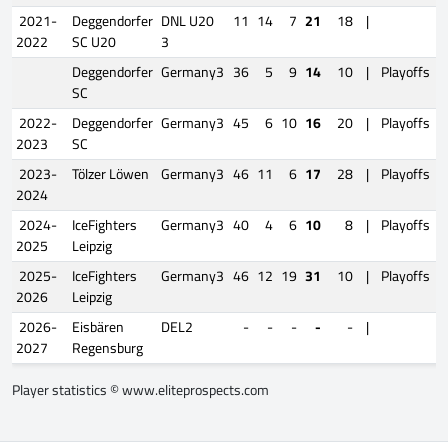
2021-
Deggendorfer
DNL U20
11
14
7
21
18
|
2022
SC U20
3
Deggendorfer
Germany3
36
5
9
14
10
|
Playoffs
SC
2022-
Deggendorfer
Germany3
45
6
10
16
20
|
Playoffs
2023
SC
2023-
Tölzer Löwen
Germany3
46
11
6
17
28
|
Playoffs
2024
2024-
IceFighters
Germany3
40
4
6
10
8
|
Playoffs
2025
Leipzig
2025-
IceFighters
Germany3
46
12
19
31
10
|
Playoffs
2026
Leipzig
2026-
Eisbären
DEL2
-
-
-
-
-
|
2027
Regensburg
Player statistics ©
www.eliteprospects.com