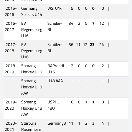
2015-
Germany
WSI U14
5
0
0
0
0
|
2016
Selects U14
2016-
EV
Schüler-
34
2
5
7
12
|
2017
Regensburg
BL
U16
2017-
EV
Schüler-
36
11
12
23
24
|
2018
Regensburg
BL
U16
2018-
Somang
NAPrepHL
2
0
0
0
2
|
2019
Hockey U16
U16
Somang
U18 AAA
-
-
-
-
-
|
Hockey U18
AAA
2019-
Somang
USPHL
6
0
1
1
0
|
2020
Hockey U18
18U
AAA
2020-
Starbulls
Germany3
11
1
2
3
4
|
2021
Rosenheim