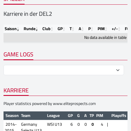
Karriere in der DEL2
Saison
Runde
Club
GP
T
A
P
PIM
+/-
FO
No data available in table
GAME LOGS
KARRIERE
Player statistics powered by
www.eliteprospects.com
Season
Team
League
GP
G
A
TP
PIM
Playoffs
2014-
Germany
WSI U13
6
0
0
0
4
|
2015
Selects U13