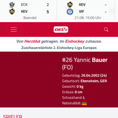
2
-
ECK
KEV
5
-
KEV
VIF
Beendet
21.08. 15:00 Uhr
Von
Herzblut
getragen. Im
Eishockey
zuhause.
Zuschauerstärkste 2. Eishockey-Liga Europas
#26 Yannic
Bauer
(FO)
Geburtstag:
26.04.2002 (24)
Geburtsort:
Eitensheim, GER
Gewicht:
0 kg
Grösse:
0 cm
Schusshand:
L
Nationalität:
SPIELER