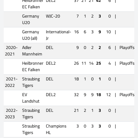
Heilbronner
DEL2
37
21
21
42
6
|
EC Falken
Germany
WJC-20
7
1
2
3
0
|
U20
Germany
International-
16
6
3
9
10
|
U20 (all)
Jr
2020-
Adler
DEL
9
0
2
2
6
|
Playoffs
2021
Mannheim
Heilbronner
DEL2
26
11
14
25
4
|
Playoffs
EC Falken
2021-
Straubing
DEL
18
1
0
1
0
|
2022
Tigers
EV
DEL2
32
9
9
18
12
|
Playoffs
Landshut
2022-
Straubing
DEL
21
2
1
3
0
|
2023
Tigers
Straubing
Champions
3
0
3
3
0
|
Tigers
HL