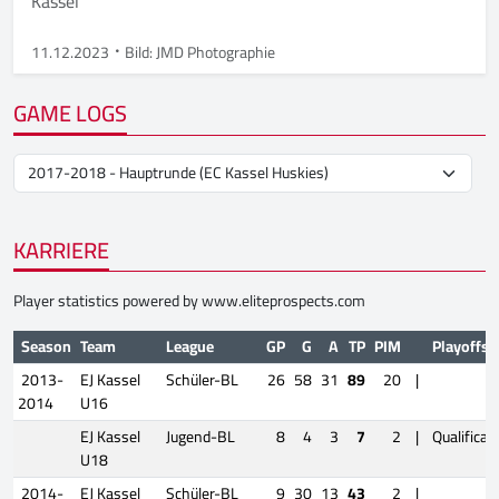
Kassel
11.12.2023
Bild: JMD Photographie
GAME LOGS
KARRIERE
Player statistics powered by
www.eliteprospects.com
Season
Team
League
GP
G
A
TP
PIM
Playoffs
2013-
EJ Kassel
Schüler-BL
26
58
31
89
20
|
2014
U16
EJ Kassel
Jugend-BL
8
4
3
7
2
|
Qualificat
U18
2014-
EJ Kassel
Schüler-BL
9
30
13
43
2
|