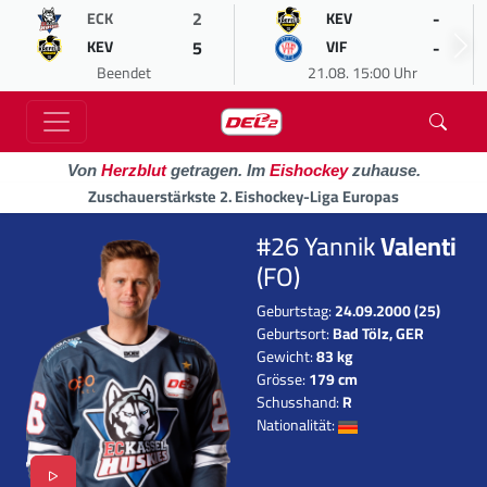
2
-
ECK
KEV
5
-
KEV
VIF
Beendet
21.08. 15:00 Uhr
Von
Herzblut
getragen. Im
Eishockey
zuhause.
Zuschauerstärkste 2. Eishockey-Liga Europas
#26 Yannik
Valenti
(FO)
Geburtstag:
24.09.2000 (25)
Geburtsort:
Bad Tölz, GER
Gewicht:
83 kg
Grösse:
179 cm
Schusshand:
R
Nationalität: