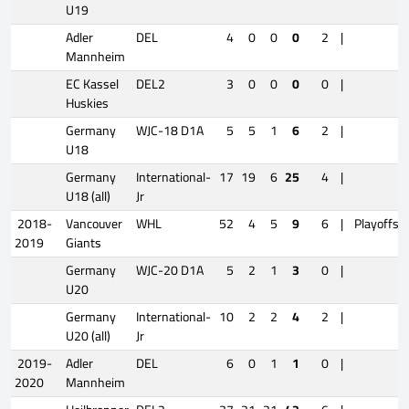
U19
Adler
DEL
4
0
0
0
2
|
Mannheim
EC Kassel
DEL2
3
0
0
0
0
|
Huskies
Germany
WJC-18 D1A
5
5
1
6
2
|
U18
Germany
International-
17
19
6
25
4
|
U18 (all)
Jr
2018-
Vancouver
WHL
52
4
5
9
6
|
Playoffs
2019
Giants
Germany
WJC-20 D1A
5
2
1
3
0
|
U20
Germany
International-
10
2
2
4
2
|
U20 (all)
Jr
2019-
Adler
DEL
6
0
1
1
0
|
2020
Mannheim