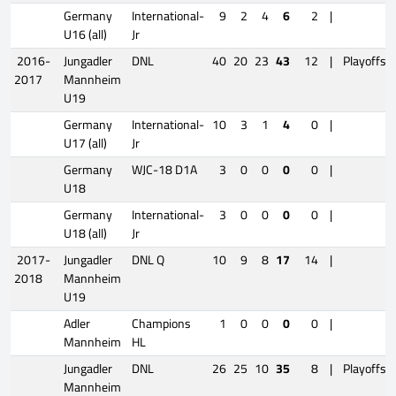
Germany
International-
9
2
4
6
2
|
U16 (all)
Jr
2016-
Jungadler
DNL
40
20
23
43
12
|
Playoffs
2017
Mannheim
U19
Germany
International-
10
3
1
4
0
|
U17 (all)
Jr
Germany
WJC-18 D1A
3
0
0
0
0
|
U18
Germany
International-
3
0
0
0
0
|
U18 (all)
Jr
2017-
Jungadler
DNL Q
10
9
8
17
14
|
2018
Mannheim
U19
Adler
Champions
1
0
0
0
0
|
Mannheim
HL
Jungadler
DNL
26
25
10
35
8
|
Playoffs
Mannheim