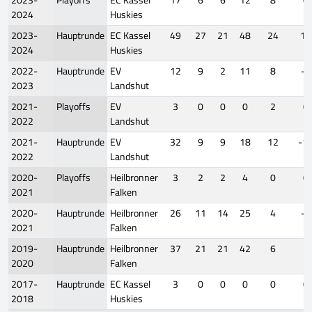
2024
Huskies
2023-
Hauptrunde
EC Kassel
49
27
21
48
24
15
2024
Huskies
2022-
Hauptrunde
EV
12
9
2
11
8
-1
2023
Landshut
2021-
Playoffs
EV
3
0
0
0
2
0
2022
Landshut
2021-
Hauptrunde
EV
32
9
9
18
12
-1
2022
Landshut
2020-
Playoffs
Heilbronner
3
2
2
4
0
0
2021
Falken
2020-
Hauptrunde
Heilbronner
26
11
14
25
4
-7
2021
Falken
2019-
Hauptrunde
Heilbronner
37
21
21
42
6
2
2020
Falken
2017-
Hauptrunde
EC Kassel
3
0
0
0
0
0
2018
Huskies