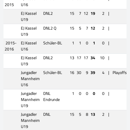
2015
U16
EJ Kassel
DNL2
15
7
12
19
2
|
U19
EJ Kassel
DNL2 Q
15
5
7
12
2
|
U19
2015-
EJ Kassel
Schüler-BL
1
1
0
1
0
|
2016
U16
EJ Kassel
DNL2
13
17
17
34
10
|
U19
Jungadler
Schüler-BL
16
30
9
39
4
|
Playoffs
Mannheim
U16
Jungadler
DNL
1
0
0
0
0
|
Mannheim
Endrunde
U19
Jungadler
DNL
15
5
8
13
2
|
Mannheim
U19