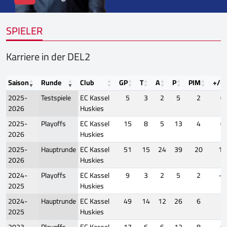
SPIELER
Karriere in der DEL2
Saison
Runde
Club
GP
T
A
P
PIM
+/-
2025-
Testspiele
EC Kassel
5
3
2
5
2
0
2026
Huskies
2025-
Playoffs
EC Kassel
15
8
5
13
4
0
2026
Huskies
2025-
Hauptrunde
EC Kassel
51
15
24
39
20
11
2026
Huskies
2024-
Playoffs
EC Kassel
9
3
2
5
2
-1
2025
Huskies
2024-
Hauptrunde
EC Kassel
49
14
12
26
6
2
2025
Huskies
2023-
Playoffs
EC Kassel
17
6
6
12
8
0