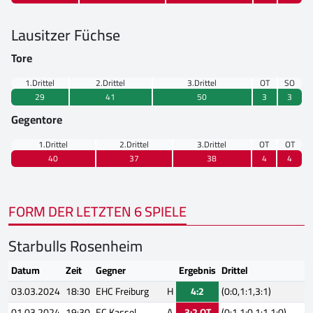
Lausitzer Füchse
Tore
1.Drittel
2.Drittel
3.Drittel
OT
SO
29
41
50
3
3
Gegentore
1.Drittel
2.Drittel
3.Drittel
OT
OT
40
37
38
4
4
FORM DER LETZTEN 6 SPIELE
Starbulls Rosenheim
Datum
Zeit
Gegner
Ergebnis
Drittel
03.03.2024
18:30
EHC Freiburg
H
4:2
(0:0,1:1,3:1)
01.03.2024
19:30
EC Kassel
A
3:2 OT
(0:1,1:0,1:1,1:0)