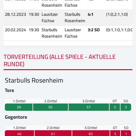
Rosenheim
Füchse
28.12.2023
19:30
Lausitzer
Starbulls
4:1
(1:0,2:1,1:0)
Füchse
Rosenheim
20.02.2024
19:30
Starbulls
Lausitzer
3:2 SO
(0:1,1:0,1:1,0:0,
Rosenheim
Füchse
TORVERTEILUNG (ALLE SPIELE - AKTUELLE
RUNDE)
Starbulls Rosenheim
Tore
1.Drittel
2.Drittel
3.Drittel
OT
SO
39
50
57
5
3
Gegentore
1.Drittel
2.Drittel
3.Drittel
OT
SO
46
61
60
5
1