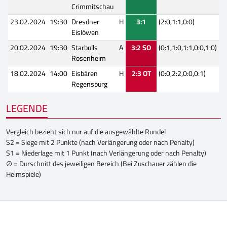
Crimmitschau
23.02.2024
19:30
Dresdner
H
3:1
(2:0,1:1,0:0)
Eislöwen
20.02.2024
19:30
Starbulls
A
3:2 SO
(0:1,1:0,1:1,0:0,1:0)
Rosenheim
18.02.2024
14:00
Eisbären
H
2:3 OT
(0:0,2:2,0:0,0:1)
Regensburg
LEGENDE
Vergleich bezieht sich nur auf die ausgewählte Runde!
S2 = Siege mit 2 Punkte (nach Verlängerung oder nach Penalty)
S1 = Niederlage mit 1 Punkt (nach Verlängerung oder nach Penalty)
∅ = Durschnitt des jeweiligen Bereich (Bei Zuschauer zählen die
Heimspiele)