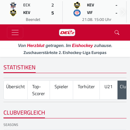
2
-
ECK
KEV
5
-
KEV
VIF
Beendet
21.08. 15:00 Uhr
Von
Herzblut
getragen. Im
Eishockey
zuhause.
Zuschauerstärkste 2. Eishockey-Liga Europas
STATISTIKEN
Übersicht
Top-
Spieler
Torhüter
U21
Club
Scorer
CLUBVERGLEICH
SEASONS