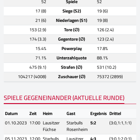
52
Spiele
52
17 (8)
Siege (S2)
19 (6)
21 (6)
Niederlagen (S1)
19 (8)
153 (2.9)
Tore (∅)
126 (2.4)
174 (3.3)
Gegentore (∅)
123 (2.4)
15.4%
Powerplay
17.8%
71.1%
Unterzahlquote
88.1%
475 (9.1)
Strafen (∅)
531 (10.2)
104217 (4008)
Zuschauer (∅)
75372 (2899)
SPIELE GEGENEINANDER (AKTUELLE RUNDE)
Datum
Zeit
Heim
Gast
Ergebnis
Drittel
01.10.2023
17:00
Lausitzer
Starbulls
5:2
(3:0,1:1,1:1)
Füchse
Rosenheim
05.11.2023
17:00
Starbulls
Lausitzer
4:3
(3:0,1:2,0:1)