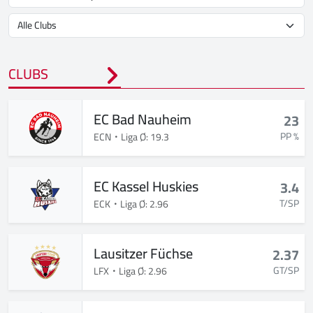
CLUBS
EC Bad Nauheim
23
PP %
ECN
Liga Ø: 19.3
EC Kassel Huskies
3.4
T/SP
ECK
Liga Ø: 2.96
Lausitzer Füchse
2.37
GT/SP
LFX
Liga Ø: 2.96