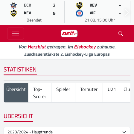
2
-
ECK
KEV
5
-
KEV
VIF
Beendet
21.08. 15:00 Uhr
Von
Herzblut
getragen. Im
Eishockey
zuhause.
Zuschauerstärkste 2. Eishockey-Liga Europas
STATISTIKEN
Übersicht
Top-
Spieler
Torhüter
U21
Club
Scorer
ÜBERSICHT