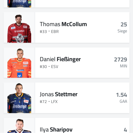
Thomas
McCollum
25
Siege
#33
EBR
Daniel
Fießinger
2729
MIN
#30
ESV
Jonas
Stettmer
1.54
GAA
#72
LFX
Ilya
Sharipov
4