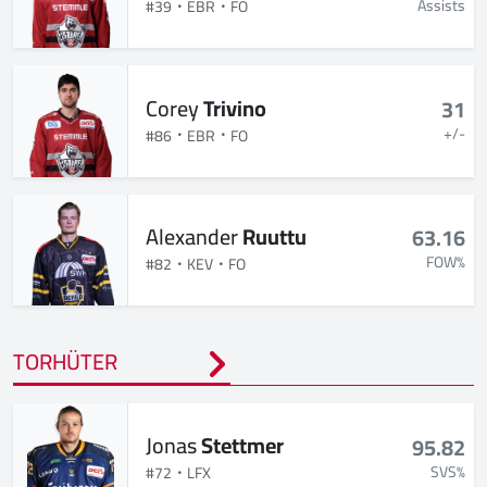
Assists
#39
EBR
FO
Corey
Trivino
31
+/-
#86
EBR
FO
Alexander
Ruuttu
63.16
FOW%
#82
KEV
FO
TORHÜTER
Jonas
Stettmer
95.82
SVS%
#72
LFX