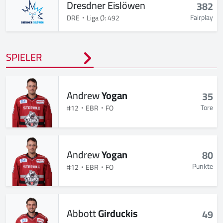
Dresdner Eislöwen
382
Fairplay
DRE
Liga Ø: 492
SPIELER
Andrew
Yogan
35
Tore
#12
EBR
FO
Andrew
Yogan
80
Punkte
#12
EBR
FO
Abbott
Girduckis
49