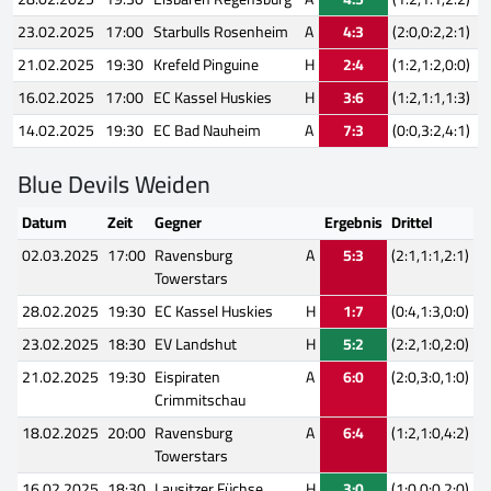
23.02.2025
17:00
Starbulls Rosenheim
A
4:3
(2:0,0:2,2:1)
21.02.2025
19:30
Krefeld Pinguine
H
2:4
(1:2,1:2,0:0)
16.02.2025
17:00
EC Kassel Huskies
H
3:6
(1:2,1:1,1:3)
14.02.2025
19:30
EC Bad Nauheim
A
7:3
(0:0,3:2,4:1)
Blue Devils Weiden
Datum
Zeit
Gegner
Ergebnis
Drittel
02.03.2025
17:00
Ravensburg
A
5:3
(2:1,1:1,2:1)
Towerstars
28.02.2025
19:30
EC Kassel Huskies
H
1:7
(0:4,1:3,0:0)
23.02.2025
18:30
EV Landshut
H
5:2
(2:2,1:0,2:0)
21.02.2025
19:30
Eispiraten
A
6:0
(2:0,3:0,1:0)
Crimmitschau
18.02.2025
20:00
Ravensburg
A
6:4
(1:2,1:0,4:2)
Towerstars
16.02.2025
18:30
Lausitzer Füchse
H
3:0
(1:0,0:0,2:0)