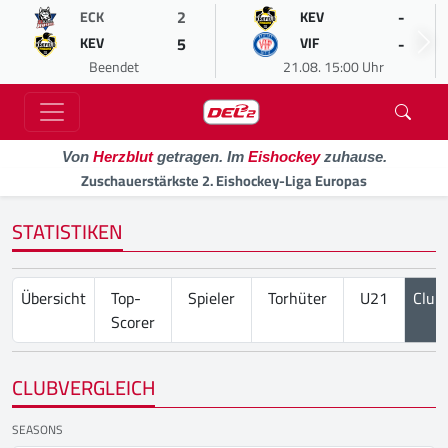
2
-
ECK
KEV
5
-
KEV
VIF
Beendet
21.08. 15:00 Uhr
Von
Herzblut
getragen. Im
Eishockey
zuhause.
Zuschauerstärkste 2. Eishockey-Liga Europas
STATISTIKEN
Übersicht
Top-
Spieler
Torhüter
U21
Club
Scorer
CLUBVERGLEICH
SEASONS