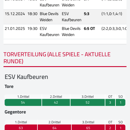
Kaufbeuren
Weiden
15.12.2024
18:30
Blue Devils
ESV
5:3
(1:1,0:1,4:1)
Weiden
Kaufbeuren
21.01.2025
19:30
ESV
Blue Devils
6:5 OT
(2:2,0:3,3:0,1:0)
Kaufbeuren
Weiden
TORVERTEILUNG (ALLE SPIELE - AKTUELLE
RUNDE)
ESV Kaufbeuren
Tore
1.Drittel
2.Drittel
3.Drittel
OT
SO
54
42
52
3
1
Gegentore
1.Drittel
2.Drittel
3.Drittel
OT
SO
63
64
65
2
1