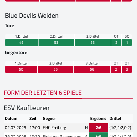
Blue Devils Weiden
Tore
1.Drittel
2.Drittel
3.Drittel
OT
SO
49
53
53
2
1
Gegentore
1.Drittel
2.Drittel
3.Drittel
OT
OT
50
55
56
2
3
FORM DER LETZTEN 6 SPIELE
ESV Kaufbeuren
Datum
Zeit
Gegner
Ergebnis
Drittel
02.03.2025
17:00
EHC Freiburg
H
2:6
(1:2,1:2,0:2)
28.02.2025
19:30
Eisbären Regensburg
A
4:5
(1:2,1:1,2:2)