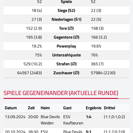
52
Spiele
52
18 (4)
Siege (S2)
22 (3)
27 (3)
Niederlagen (S1)
22 (5)
152 (2.9)
Tore (∅)
158 (3)
195 (3.8)
Gegentore (∅)
166 (3.2)
19.2%
Powerplay
19.6%
75%
Unterzahlquote
76%
529 (10.2)
Strafen (∅)
365 (7)
64567 (2483)
Zuschauer (∅)
57984 (2230)
SPIELE GEGENEINANDER (AKTUELLE RUNDE)
Datum
Zeit
Heim
Gast
Ergebnis
Drittel
13.09.2024
20:00
Blue Devils
ESV
1:4
(1:1,0:1,0:2)
Weiden
Kaufbeuren
20.10.2024
18:30
ESV
Blue Devils
5:1
(1:1,2:0,2:0)