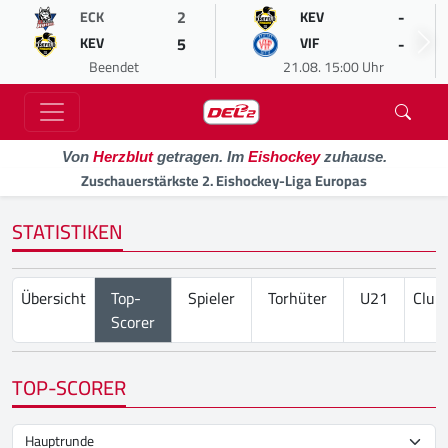
2
-
ECK
KEV
5
-
KEV
VIF
Beendet
21.08. 15:00 Uhr
Von
Herzblut
getragen. Im
Eishockey
zuhause.
Zuschauerstärkste 2. Eishockey-Liga Europas
STATISTIKEN
Übersicht
Top-
Spieler
Torhüter
U21
Club
Scorer
TOP-SCORER