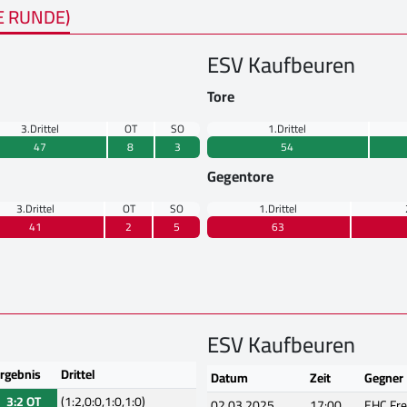
E RUNDE)
ESV Kaufbeuren
Tore
3.Drittel
OT
SO
1.Drittel
47
8
3
54
Gegentore
3.Drittel
OT
SO
1.Drittel
41
2
5
63
ESV Kaufbeuren
rgebnis
Drittel
Datum
Zeit
Gegner
3:2 OT
(1:2,0:0,1:0,1:0)
02.03.2025
17:00
EHC Fre