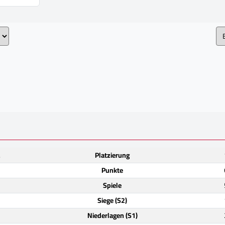
.
Platzierung
3
Punkte
2
Spiele
)
Siege (S2)
)
Niederlagen (S1)