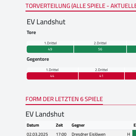
TORVERTEILUNG (ALLE SPIELE - AKTUELL
EV Landshut
Tore
1.Drittel
2.Drittel
49
56
Gegentore
1.Drittel
2.Drittel
44
41
FORM DER LETZTEN 6 SPIELE
EV Landshut
Datum
Zeit
Gegner
E
02.03.2025
17:00
Dresdner Eislöwen
H