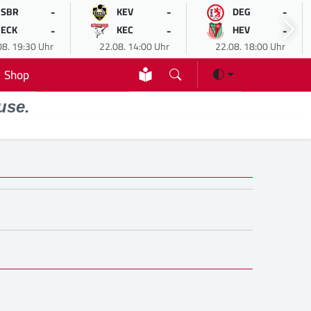
-
-
-
SBR
KEV
DEG
-
-
-
ECK
KEC
HEV
08. 19:30 Uhr
22.08. 14:00 Uhr
22.08. 18:00 Uhr
Shop
use.