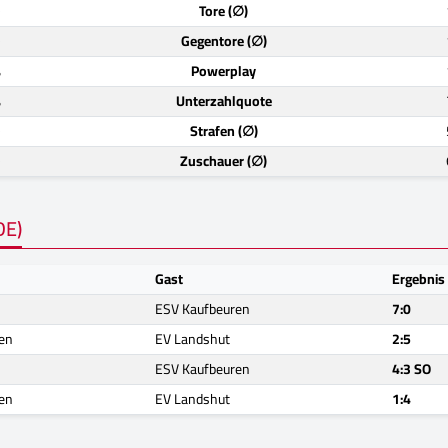
)
Tore (∅)
)
Gegentore (∅)
%
Powerplay
%
Unterzahlquote
)
Strafen (∅)
)
Zuschauer (∅)
DE)
Gast
Ergebnis
ESV Kaufbeuren
7:0
en
EV Landshut
2:5
ESV Kaufbeuren
4:3 SO
en
EV Landshut
1:4