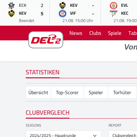
2
-
ECK
KEV
EVL
5
-
KEV
VIF
KEC
Beendet
21.08. 15:00 Uhr
21.08. 19:00
News
Clubs
Spiele
Tab
Vo
STATISTIKEN
Übersicht
Top-Scorer
Spieler
Torhüter
CLUBVERGLEICH
SEASONS
REPORT