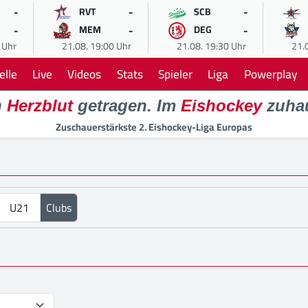
-
-
-
RVT
SCB
-
-
-
MEM
DEG
 Uhr
21.08. 19:00 Uhr
21.08. 19:30 Uhr
21.
elle
Live
Videos
Stats
Spieler
Liga
Powerplay
n
Herzblut
getragen. Im
Eishockey
zuha
Zuschauerstärkste 2. Eishockey-Liga Europas
U21
Clubs