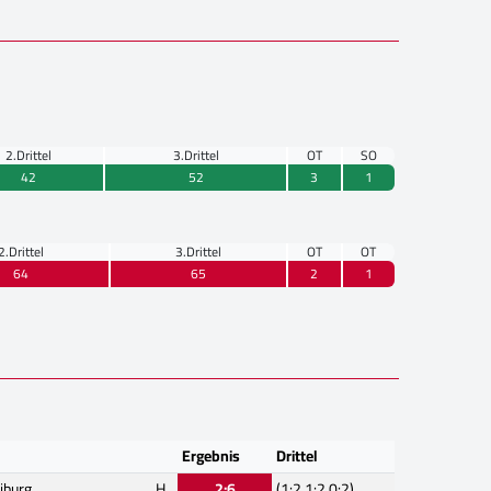
2.Drittel
3.Drittel
OT
SO
42
52
3
1
2.Drittel
3.Drittel
OT
OT
64
65
2
1
Ergebnis
Drittel
iburg
H
2:6
(1:2,1:2,0:2)