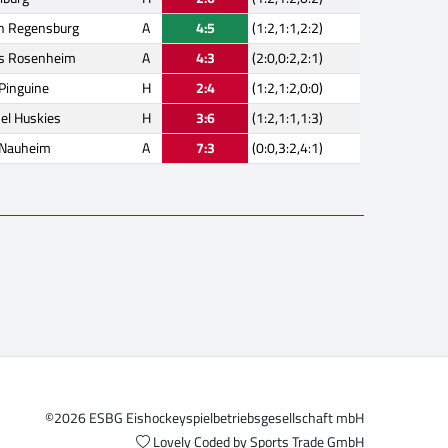
n Regensburg
A
4:5
(1:2,1:1,2:2)
ls Rosenheim
A
4:3
(2:0,0:2,2:1)
 Pinguine
H
2:4
(1:2,1:2,0:0)
el Huskies
H
3:6
(1:2,1:1,1:3)
 Nauheim
A
7:3
(0:0,3:2,4:1)
©2026 ESBG Eishockeyspielbetriebsgesellschaft mbH
Lovely Coded by
Sports Trade GmbH