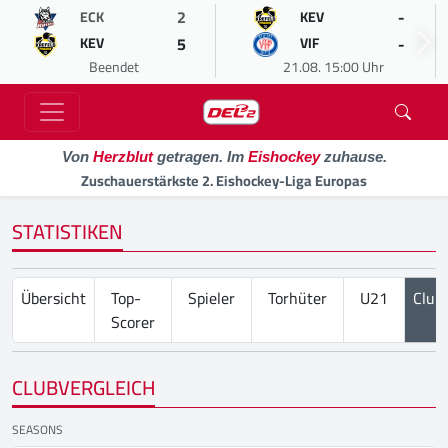
2
-
ECK
KEV
5
-
KEV
VIF
Beendet
21.08. 15:00 Uhr
Von
Herzblut
getragen. Im
Eishockey
zuhause.
Zuschauerstärkste 2. Eishockey-Liga Europas
STATISTIKEN
Übersicht
Top-
Spieler
Torhüter
U21
Club
Scorer
CLUBVERGLEICH
SEASONS