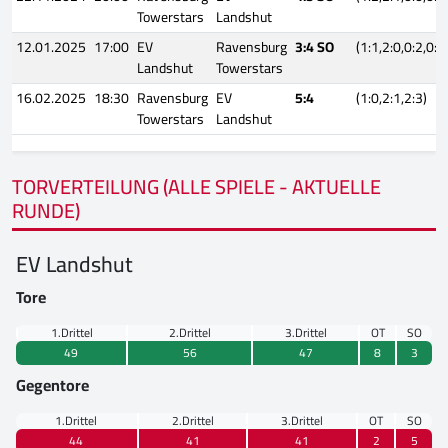
Towerstars
Landshut
12.01.2025
17:00
EV
Ravensburg
3:4 SO
(1:1,2:0,0:2,0:0
Landshut
Towerstars
16.02.2025
18:30
Ravensburg
EV
5:4
(1:0,2:1,2:3)
Towerstars
Landshut
TORVERTEILUNG (ALLE SPIELE - AKTUELLE
RUNDE)
EV Landshut
Tore
1.Drittel
2.Drittel
3.Drittel
OT
SO
49
56
47
8
3
Gegentore
1.Drittel
2.Drittel
3.Drittel
OT
SO
44
41
41
2
5