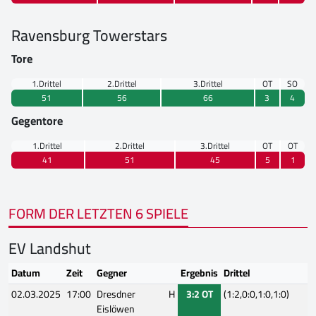
Ravensburg Towerstars
Tore
1.Drittel
2.Drittel
3.Drittel
OT
SO
51
56
66
3
4
Gegentore
1.Drittel
2.Drittel
3.Drittel
OT
OT
41
51
45
5
1
FORM DER LETZTEN 6 SPIELE
EV Landshut
Datum
Zeit
Gegner
Ergebnis
Drittel
02.03.2025
17:00
Dresdner
H
3:2 OT
(1:2,0:0,1:0,1:0)
Eislöwen