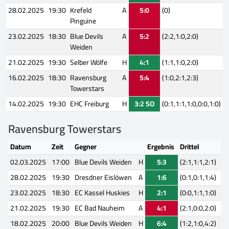
28.02.2025
19:30
Krefeld
A
5:0
(0)
Pinguine
23.02.2025
18:30
Blue Devils
A
5:2
(2:2,1:0,2:0)
Weiden
21.02.2025
19:30
Selber Wölfe
H
4:1
(1:1,1:0,2:0)
16.02.2025
18:30
Ravensburg
A
5:4
(1:0,2:1,2:3)
Towerstars
14.02.2025
19:30
EHC Freiburg
H
3:2 SO
(0:1,1:1,1:0,0:0,1:0)
Ravensburg Towerstars
Datum
Zeit
Gegner
Ergebnis
Drittel
02.03.2025
17:00
Blue Devils Weiden
H
5:3
(2:1,1:1,2:1)
28.02.2025
19:30
Dresdner Eislöwen
A
1:6
(0:1,0:1,1:4)
23.02.2025
18:30
EC Kassel Huskies
H
2:1
(0:0,1:1,1:0)
21.02.2025
19:30
EC Bad Nauheim
A
4:1
(2:1,0:0,2:0)
18.02.2025
20:00
Blue Devils Weiden
H
6:4
(1:2,1:0,4:2)