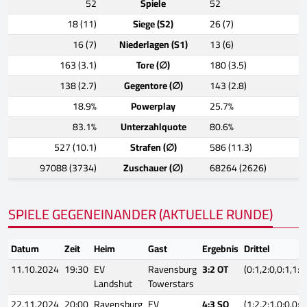
52
Spiele
52
18 (11)
Siege (S2)
26 (7)
16 (7)
Niederlagen (S1)
13 (6)
163 (3.1)
Tore (∅)
180 (3.5)
138 (2.7)
Gegentore (∅)
143 (2.8)
18.9%
Powerplay
25.7%
83.1%
Unterzahlquote
80.6%
527 (10.1)
Strafen (∅)
586 (11.3)
97088 (3734)
Zuschauer (∅)
68264 (2626)
SPIELE GEGENEINANDER (AKTUELLE RUNDE)
Datum
Zeit
Heim
Gast
Ergebnis
Drittel
11.10.2024
19:30
EV
Ravensburg
3:2 OT
(0:1,2:0,0:1,1:0
Landshut
Towerstars
22.11.2024
20:00
Ravensburg
EV
4:3 SO
(1:2,2:1,0:0,0:0