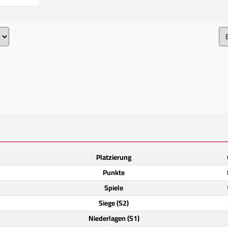
.
Platzierung
7
Punkte
2
Spiele
)
Siege (S2)
)
Niederlagen (S1)