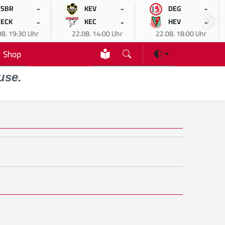
-
-
-
SBR
KEV
DEG
-
-
-
ECK
KEC
HEV
08. 19:30 Uhr
22.08. 14:00 Uhr
22.08. 18:00 Uhr
Shop
use.