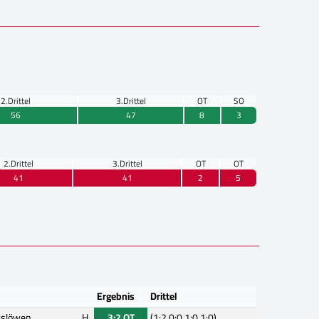
2.Drittel
3.Drittel
OT
SO
56
47
8
3
2.Drittel
3.Drittel
OT
OT
41
41
2
5
Ergebnis
Drittel
islöwen
H
3:2 OT
(1:2,0:0,1:0,1:0)