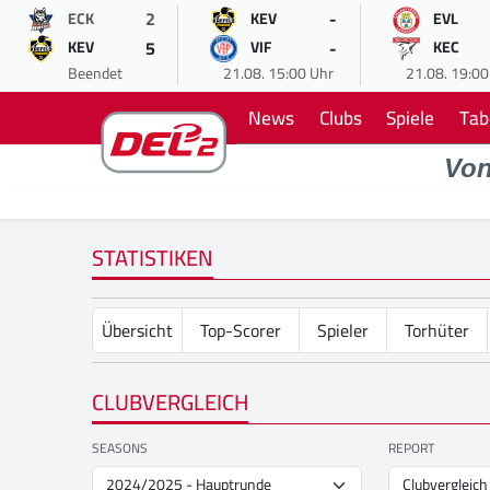
2
-
ECK
KEV
EVL
5
-
KEV
VIF
KEC
Beendet
21.08. 15:00 Uhr
21.08. 19:00
News
Clubs
Spiele
Tab
Vo
STATISTIKEN
Übersicht
Top-Scorer
Spieler
Torhüter
CLUBVERGLEICH
SEASONS
REPORT