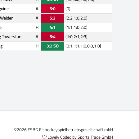
guine
A
5:0
(0)
s Weiden
A
5:2
(2:2,1:0,2:0)
e
H
4:1
(1:1,1:0,2:0)
 Towerstars
A
5:4
(1:0,2:1,2:3)
rg
H
3:2 SO
(0:1,1:1,1:0,0:0,1:0)
©2026 ESBG Eishockeyspielbetriebsgesellschaft mbH
Lovely Coded by
Sports Trade GmbH