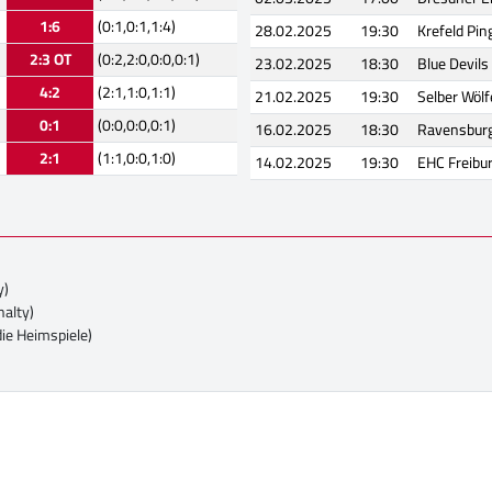
1:6
(0:1,0:1,1:4)
28.02.2025
19:30
Krefeld Pin
2:3 OT
(0:2,2:0,0:0,0:1)
23.02.2025
18:30
Blue Devil
4:2
(2:1,1:0,1:1)
21.02.2025
19:30
Selber Wölf
0:1
(0:0,0:0,0:1)
16.02.2025
18:30
Ravensburg
2:1
(1:1,0:0,1:0)
14.02.2025
19:30
EHC Freibu
y)
nalty)
die Heimspiele)