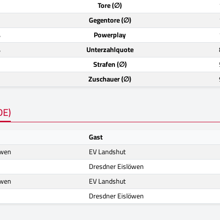
)
Tore (∅)
)
Gegentore (∅)
%
Powerplay
%
Unterzahlquote
)
Strafen (∅)
)
Zuschauer (∅)
DE)
Gast
öwen
EV Landshut
Dresdner Eislöwen
öwen
EV Landshut
Dresdner Eislöwen