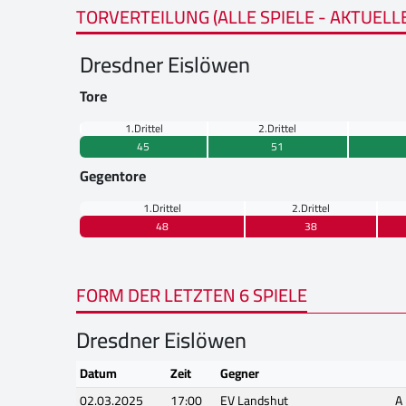
TORVERTEILUNG (ALLE SPIELE - AKTUELL
Dresdner Eislöwen
Tore
1.Drittel
2.Drittel
45
51
Gegentore
1.Drittel
2.Drittel
48
38
FORM DER LETZTEN 6 SPIELE
Dresdner Eislöwen
Datum
Zeit
Gegner
02.03.2025
17:00
EV Landshut
A