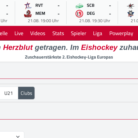
-
-
-
RVT
SCB
-
-
-
MEM
DEG
 Uhr
21.08. 19:00 Uhr
21.08. 19:30 Uhr
21.
elle
Live
Videos
Stats
Spieler
Liga
Powerplay
n
Herzblut
getragen. Im
Eishockey
zuha
Zuschauerstärkste 2. Eishockey-Liga Europas
U21
Clubs