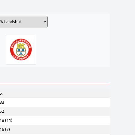
6.
83
52
18 (11)
16 (7)