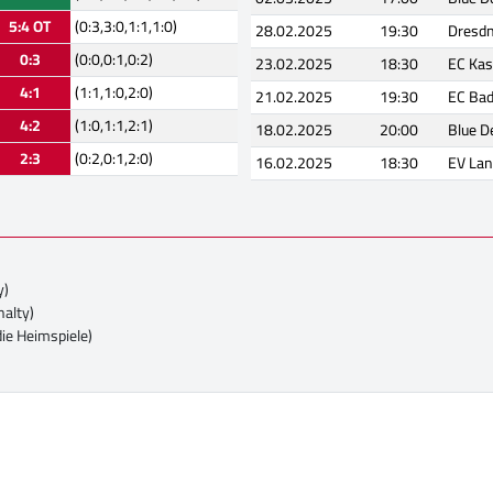
5:4 OT
(0:3,3:0,1:1,1:0)
28.02.2025
19:30
Dresdn
0:3
(0:0,0:1,0:2)
23.02.2025
18:30
EC Kas
4:1
(1:1,1:0,2:0)
21.02.2025
19:30
EC Ba
4:2
(1:0,1:1,2:1)
18.02.2025
20:00
Blue D
2:3
(0:2,0:1,2:0)
16.02.2025
18:30
EV Lan
y)
nalty)
die Heimspiele)