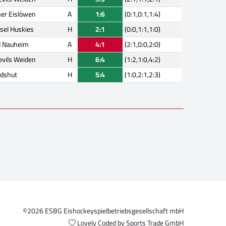
er Eislöwen
A
1:6
(0:1,0:1,1:4)
sel Huskies
H
2:1
(0:0,1:1,1:0)
d Nauheim
A
4:1
(2:1,0:0,2:0)
evils Weiden
H
6:4
(1:2,1:0,4:2)
dshut
H
5:4
(1:0,2:1,2:3)
©2026 ESBG Eishockeyspielbetriebsgesellschaft mbH
Lovely Coded by
Sports Trade GmbH