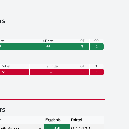
rs
ittel
3.Drittel
OT
SO
6
66
3
4
.Drittel
3.Drittel
OT
OT
51
45
5
1
rs
r
Ergebnis
Drittel
evils Weiden
H
5:3
(2:1,1:1,2:1)