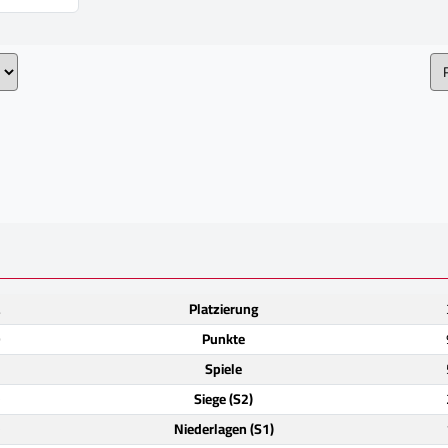
.
Platzierung
9
Punkte
2
Spiele
)
Siege (S2)
)
Niederlagen (S1)