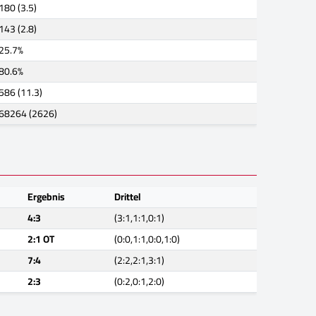
180 (3.5)
143 (2.8)
25.7%
80.6%
586 (11.3)
68264 (2626)
Ergebnis
Drittel
4:3
(3:1,1:1,0:1)
2:1 OT
(0:0,1:1,0:0,1:0)
7:4
(2:2,2:1,3:1)
2:3
(0:2,0:1,2:0)