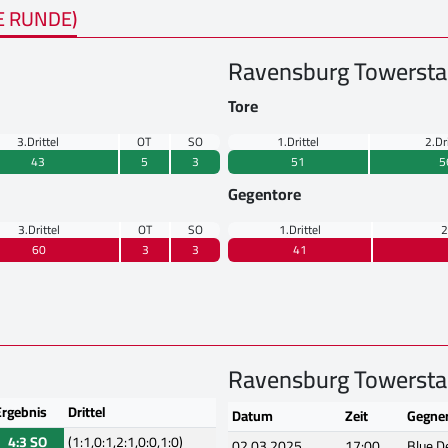
E RUNDE)
Ravensburg Towersta
Tore
3.Drittel
OT
SO
1.Drittel
2.Dr
43
5
3
51
5
Gegentore
3.Drittel
OT
SO
1.Drittel
2
60
3
3
41
Ravensburg Towersta
Ergebnis
Drittel
Datum
Zeit
Gegne
4:3 SO
(1:1,0:1,2:1,0:0,1:0)
02.03.2025
17:00
Blue D