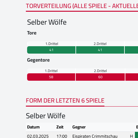
TORVERTEILUNG (ALLE SPIELE - AKTUELL
Selber Wölfe
Tore
1.Drittel
2.Drittel
41
41
Gegentore
1.Drittel
2.Drittel
58
60
FORM DER LETZTEN 6 SPIELE
Selber Wölfe
Datum
Zeit
Gegner
02.03.2025
17:00
Eispiraten Crimmitschau
H