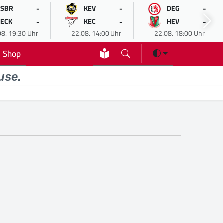
-
-
-
SBR
KEV
DEG
-
-
-
ECK
KEC
HEV
08. 19:30 Uhr
22.08. 14:00 Uhr
22.08. 18:00 Uhr
Shop
use.