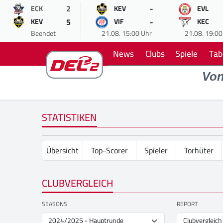
2
-
ECK
KEV
EVL
5
-
KEV
VIF
KEC
Beendet
21.08. 15:00 Uhr
21.08. 19:00
News
Clubs
Spiele
Tab
Vo
STATISTIKEN
Übersicht
Top-Scorer
Spieler
Torhüter
CLUBVERGLEICH
SEASONS
REPORT