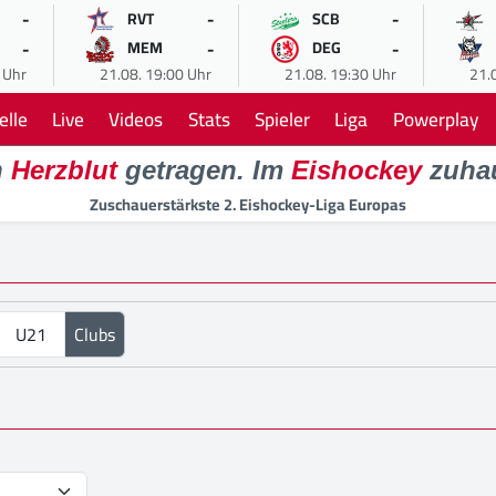
-
-
-
RVT
SCB
-
-
-
MEM
DEG
 Uhr
21.08. 19:00 Uhr
21.08. 19:30 Uhr
21.
elle
Live
Videos
Stats
Spieler
Liga
Powerplay
n
Herzblut
getragen. Im
Eishockey
zuha
Zuschauerstärkste 2. Eishockey-Liga Europas
U21
Clubs