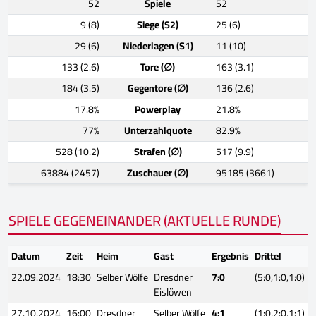
52
Spiele
52
9 (8)
Siege (S2)
25 (6)
29 (6)
Niederlagen (S1)
11 (10)
133 (2.6)
Tore (∅)
163 (3.1)
184 (3.5)
Gegentore (∅)
136 (2.6)
17.8%
Powerplay
21.8%
77%
Unterzahlquote
82.9%
528 (10.2)
Strafen (∅)
517 (9.9)
63884 (2457)
Zuschauer (∅)
95185 (3661)
SPIELE GEGENEINANDER (AKTUELLE RUNDE)
Datum
Zeit
Heim
Gast
Ergebnis
Drittel
22.09.2024
18:30
Selber Wölfe
Dresdner
7:0
(5:0,1:0,1:0)
Eislöwen
27.10.2024
16:00
Dresdner
Selber Wölfe
4:1
(1:0,2:0,1:1)