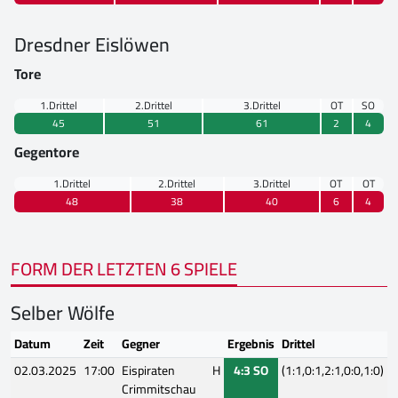
Dresdner Eislöwen
Tore
1.Drittel
2.Drittel
3.Drittel
OT
SO
45
51
61
2
4
Gegentore
1.Drittel
2.Drittel
3.Drittel
OT
OT
48
38
40
6
4
FORM DER LETZTEN 6 SPIELE
Selber Wölfe
Datum
Zeit
Gegner
Ergebnis
Drittel
02.03.2025
17:00
Eispiraten
H
4:3 SO
(1:1,0:1,2:1,0:0,1:0)
Crimmitschau