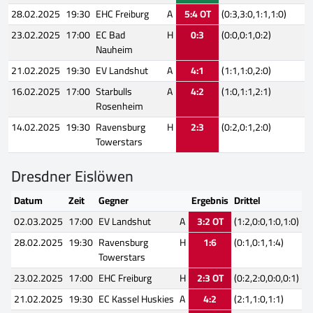
28.02.2025
19:30
EHC Freiburg
A
5:4 OT
(0:3,3:0,1:1,1:0)
23.02.2025
17:00
EC Bad
H
0:3
(0:0,0:1,0:2)
Nauheim
21.02.2025
19:30
EV Landshut
A
4:1
(1:1,1:0,2:0)
16.02.2025
17:00
Starbulls
A
4:2
(1:0,1:1,2:1)
Rosenheim
14.02.2025
19:30
Ravensburg
H
2:3
(0:2,0:1,2:0)
Towerstars
Dresdner Eislöwen
Datum
Zeit
Gegner
Ergebnis
Drittel
02.03.2025
17:00
EV Landshut
A
3:2 OT
(1:2,0:0,1:0,1:0)
28.02.2025
19:30
Ravensburg
H
1:6
(0:1,0:1,1:4)
Towerstars
23.02.2025
17:00
EHC Freiburg
H
2:3 OT
(0:2,2:0,0:0,0:1)
21.02.2025
19:30
EC Kassel Huskies
A
4:2
(2:1,1:0,1:1)