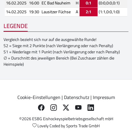
16.02.2025
16:00
EC Bad Nauheim
H
0:1
(0:0,0:0,0:1)
14.02.2025
19:30
Lausitzer Füchse
A
2:1
(1:1,0:0,1:0)
LEGENDE
Vergleich bezieht sich nur auf die ausgewählte Runde!
S2 = Siege mit 2 Punkte (nach Verlängerung oder nach Penalty)
S1 = Niederlage mit 1 Punkt (nach Verlängerung oder nach Penalty)
∅ = Durschnitt des jeweiligen Bereich (Bei Zuschauer zählen die
Heimspiele)
Cookie-Einstellungen
|
Datenschutz
|
Impressum
©2026 ESBG Eishockeyspielbetriebsgesellschaft mbH
Lovely Coded by
Sports Trade GmbH