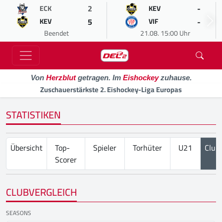
2
-
ECK
KEV
5
-
KEV
VIF
Beendet
21.08. 15:00 Uhr
Von
Herzblut
getragen. Im
Eishockey
zuhause.
Zuschauerstärkste 2. Eishockey-Liga Europas
STATISTIKEN
Übersicht
Top-
Spieler
Torhüter
U21
Club
Scorer
CLUBVERGLEICH
SEASONS