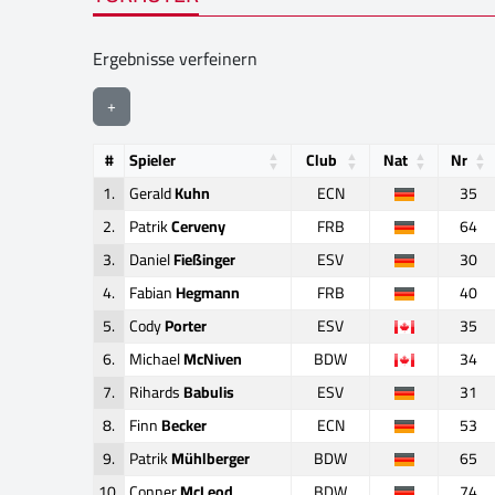
Ergebnisse verfeinern
+
#
Spieler
Club
Nat
Nr
1.
Gerald
Kuhn
ECN
35
2.
Patrik
Cerveny
FRB
64
3.
Daniel
Fießinger
ESV
30
4.
Fabian
Hegmann
FRB
40
5.
Cody
Porter
ESV
35
6.
Michael
McNiven
BDW
34
7.
Rihards
Babulis
ESV
31
8.
Finn
Becker
ECN
53
9.
Patrik
Mühlberger
BDW
65
10.
Conner
McLeod
BDW
74