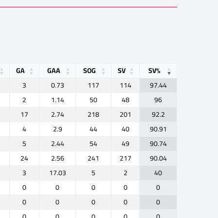
GA
GAA
SOG
SV
SV%
3
0.73
117
114
97.44
2
1.14
50
48
96
17
2.74
218
201
92.2
4
2.9
44
40
90.91
5
2.44
54
49
90.74
24
2.56
241
217
90.04
3
17.03
5
2
40
0
0
0
0
0
0
0
0
0
0
0
0
0
0
0