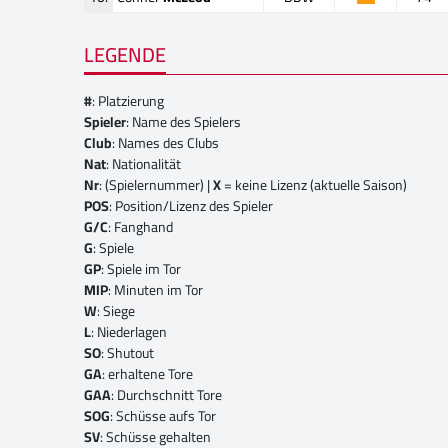
LEGENDE
#
: Platzierung
Spieler
: Name des Spielers
Club
: Names des Clubs
Nat
: Nationalität
Nr
: (Spielernummer) |
X
= keine Lizenz (aktuelle Saison)
POS
: Position/Lizenz des Spieler
G/C
: Fanghand
G
: Spiele
GP
: Spiele im Tor
MIP
: Minuten im Tor
W
: Siege
L
: Niederlagen
SO
: Shutout
GA
: erhaltene Tore
GAA
: Durchschnitt Tore
SOG
: Schüsse aufs Tor
SV
: Schüsse gehalten