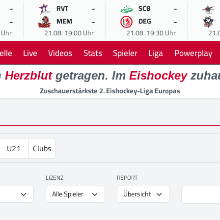
-
-
-
RVT
SCB
-
-
-
MEM
DEG
 Uhr
21.08. 19:00 Uhr
21.08. 19:30 Uhr
21.
elle
Live
Videos
Stats
Spieler
Liga
Powerplay
n
Herzblut
getragen. Im
Eishockey
zuha
Zuschauerstärkste 2. Eishockey-Liga Europas
U21
Clubs
LIZENZ
REPORT