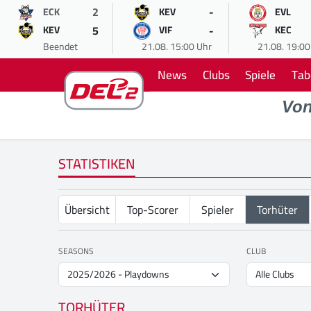
2
-
ECK
KEV
EVL
5
-
KEV
VIF
KEC
Beendet
21.08. 15:00 Uhr
21.08. 19:00
News
Clubs
Spiele
Tab
Vo
STATISTIKEN
Übersicht
Top-Scorer
Spieler
Torhüter
SEASONS
CLUB
TORHÜTER