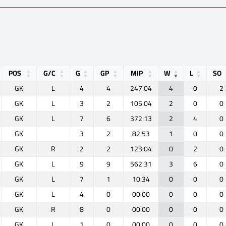
POS
G/C
G
GP
MIP
W
L
SO
GK
L
4
4
247:04
4
0
2
GK
L
3
2
105:04
2
0
0
GK
L
7
6
372:13
2
4
0
GK
3
2
82:53
1
0
0
GK
R
2
2
123:04
0
2
0
GK
L
9
9
562:31
3
6
0
GK
L
7
1
10:34
0
0
0
GK
L
4
0
00:00
0
0
0
GK
R
8
0
00:00
0
0
0
GK
L
1
0
00:00
0
0
0