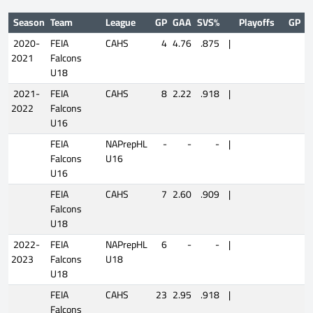
Season
Team
League
GP
GAA
SVS%
Playoffs
GP
G
2020-
FEIA
CAHS
4
4.76
.875
|
2021
Falcons
U18
2021-
FEIA
CAHS
8
2.22
.918
|
2022
Falcons
U16
FEIA
NAPrepHL
-
-
-
|
Falcons
U16
U16
FEIA
CAHS
7
2.60
.909
|
Falcons
U18
2022-
FEIA
NAPrepHL
6
-
-
|
2023
Falcons
U18
U18
FEIA
CAHS
23
2.95
.918
|
Falcons