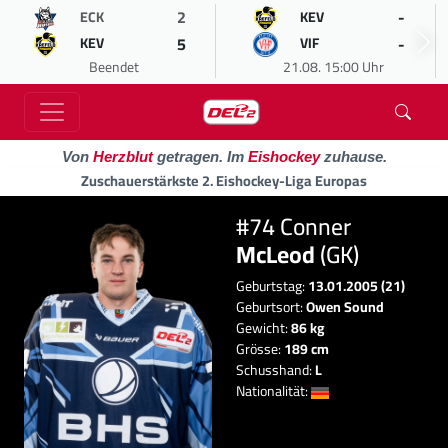
2
-
ECK
KEV
5
-
KEV
VIF
Beendet
21.08. 15:00 Uhr
Von
Herzblut
getragen. Im
Eishockey
zuhause.
Zuschauerstärkste 2. Eishockey-Liga Europas
#74 Conner
McLeod
(GK)
Geburtstag:
13.01.2005 (21)
Geburtsort:
Owen Sound
Gewicht:
86 kg
Grösse:
189 cm
Schusshand:
L
Nationalität: