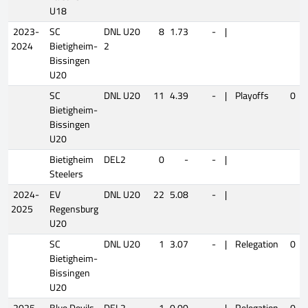
U18
2023-
SC
DNL U20
8
1.73
-
|
2024
Bietigheim-
2
Bissingen
U20
SC
DNL U20
11
4.39
-
|
Playoffs
0
Bietigheim-
Bissingen
U20
Bietigheim
DEL2
0
-
-
|
Steelers
2024-
EV
DNL U20
22
5.08
-
|
2025
Regensburg
U20
SC
DNL U20
1
3.07
-
|
Relegation
0
Bietigheim-
Bissingen
U20
2025-
Blue Devils
DEL2
1
0.00
-
|
Relegation
0