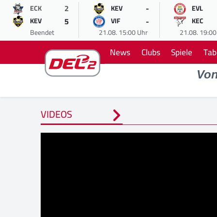
2
-
ECK
KEV
EVL
5
-
KEV
VIF
KEC
Beendet
21.08. 15:00 Uhr
21.08. 19:00
News
Clubs
Spiele
Tab
Vo
VIDEOS