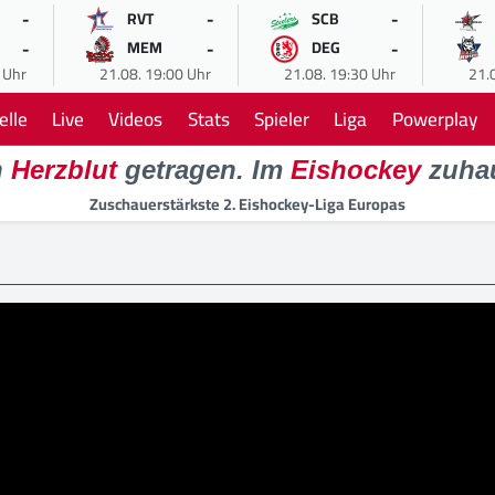
-
-
-
RVT
SCB
-
-
-
MEM
DEG
 Uhr
21.08. 19:00 Uhr
21.08. 19:30 Uhr
21.
elle
Live
Videos
Stats
Spieler
Liga
Powerplay
n
Herzblut
getragen. Im
Eishockey
zuha
Zuschauerstärkste 2. Eishockey-Liga Europas