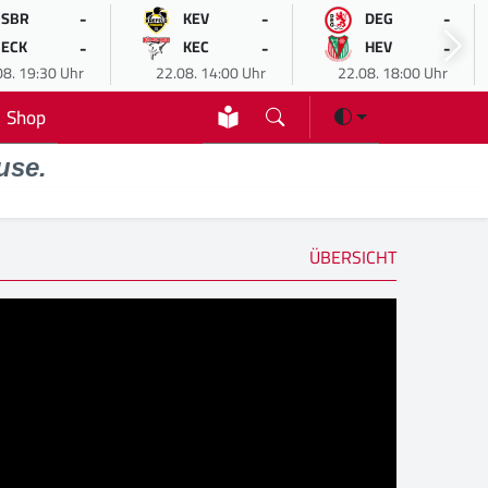
-
-
-
SBR
KEV
DEG
-
-
-
ECK
KEC
HEV
08. 19:30 Uhr
22.08. 14:00 Uhr
22.08. 18:00 Uhr
Shop
use.
ÜBERSICHT