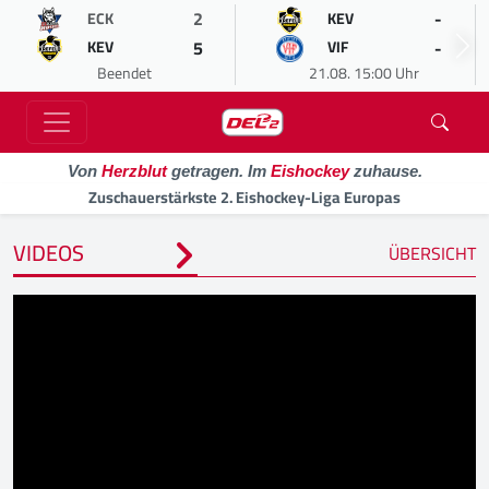
2
-
ECK
KEV
5
-
KEV
VIF
Beendet
21.08. 15:00 Uhr
Von
Herzblut
getragen. Im
Eishockey
zuhause.
Zuschauerstärkste 2. Eishockey-Liga Europas
VIDEOS
ÜBERSICHT