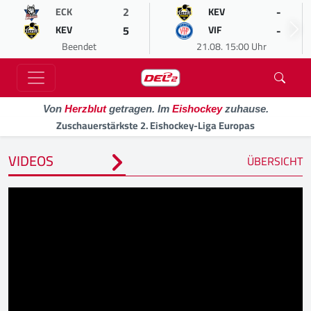
2
-
ECK
KEV
5
-
KEV
VIF
Beendet
21.08. 15:00 Uhr
Von
Herzblut
getragen. Im
Eishockey
zuhause.
Zuschauerstärkste 2. Eishockey-Liga Europas
VIDEOS
ÜBERSICHT