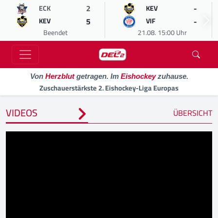
2
-
ECK
KEV
5
-
KEV
VIF
Beendet
21.08. 15:00 Uhr
Von
Herzblut
getragen. Im
Eishockey
zuhause.
Zuschauerstärkste 2. Eishockey-Liga Europas
VIDEOS
ÜBERSICHT