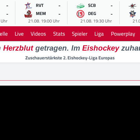
-
-
-
RVT
SCB
-
-
-
MEM
DEG
 Uhr
21.08. 19:00 Uhr
21.08. 19:30 Uhr
21.
elle
Live
Videos
Stats
Spieler
Liga
Powerplay
n
Herzblut
getragen. Im
Eishockey
zuha
Zuschauerstärkste 2. Eishockey-Liga Europas