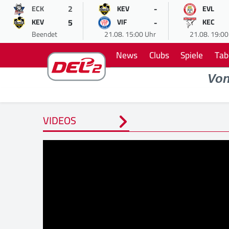
2
-
ECK
KEV
EVL
5
-
KEV
VIF
KEC
Beendet
21.08. 15:00 Uhr
21.08. 19:00
News
Clubs
Spiele
Tab
Vo
VIDEOS