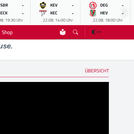
-
-
-
SBR
KEV
DEG
-
-
-
ECK
KEC
HEV
08. 19:30 Uhr
22.08. 14:00 Uhr
22.08. 18:00 Uhr
Shop
use.
ÜBERSICHT