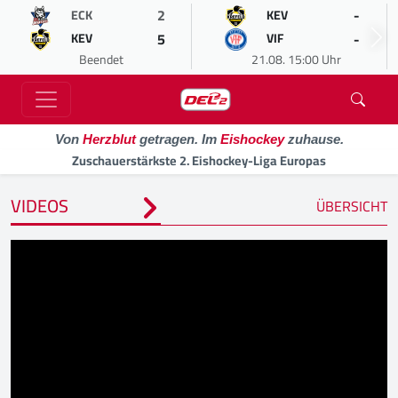
2
-
ECK
KEV
5
-
KEV
VIF
Beendet
21.08. 15:00 Uhr
Von
Herzblut
getragen. Im
Eishockey
zuhause.
Zuschauerstärkste 2. Eishockey-Liga Europas
VIDEOS
ÜBERSICHT