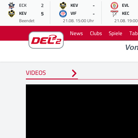
2
-
ECK
KEV
EVL
5
-
KEV
VIF
KEC
Beendet
21.08. 15:00 Uhr
21.08. 19:00
News
Clubs
Spiele
Tab
Vo
VIDEOS