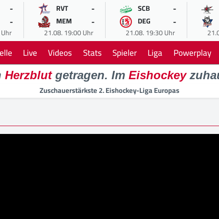
-
-
-
RVT
SCB
-
-
-
MEM
DEG
 Uhr
21.08. 19:00 Uhr
21.08. 19:30 Uhr
21.
elle
Live
Videos
Stats
Spieler
Liga
Powerplay
n
Herzblut
getragen. Im
Eishockey
zuha
Zuschauerstärkste 2. Eishockey-Liga Europas