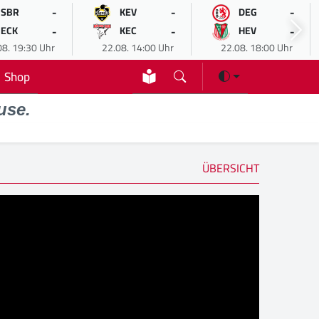
-
-
-
SBR
KEV
DEG
-
-
-
ECK
KEC
HEV
08. 19:30 Uhr
22.08. 14:00 Uhr
22.08. 18:00 Uhr
Shop
use.
ÜBERSICHT