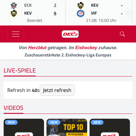
2
-
ECK
KEV
5
-
KEV
VIF
Beendet
21.08. 15:00 Uhr
Von
Herzblut
getragen. Im
Eishockey
zuhause.
Zuschauerstärkste 2. Eishockey-Liga Europas
LIVE-SPIELE
40
Refresh in
s
Jetzt refresh
VIDEOS