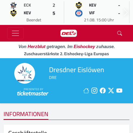
2
-
ECK
KEV
5
-
KEV
VIF
Beendet
21.08. 15:00 Uhr
Von
Herzblut
getragen. Im
Eishockey
zuhause.
Zuschauerstärkste 2. Eishockey-Liga Europas
Dresdner Eislöwen
DRE
INFORMATIONEN
Geschäftsstelle