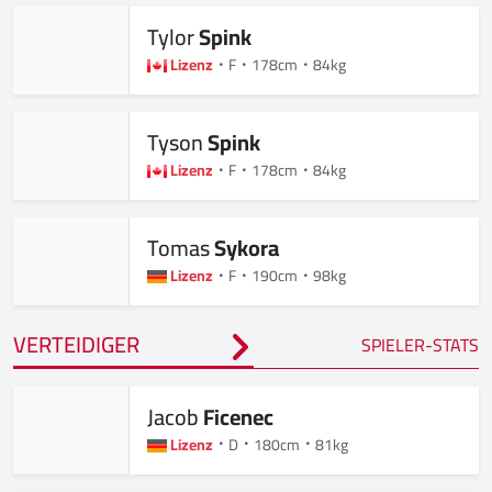
Tylor
Spink
Lizenz
F
178cm
84kg
Tyson
Spink
Lizenz
F
178cm
84kg
Tomas
Sykora
Lizenz
F
190cm
98kg
VERTEIDIGER
SPIELER-STATS
Jacob
Ficenec
Lizenz
D
180cm
81kg