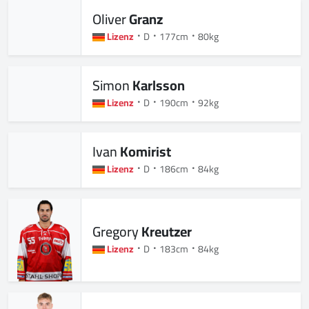
Oliver
Granz
Lizenz
D
177cm
80kg
Simon
Karlsson
Lizenz
D
190cm
92kg
Ivan
Komirist
Lizenz
D
186cm
84kg
Gregory
Kreutzer
Lizenz
D
183cm
84kg