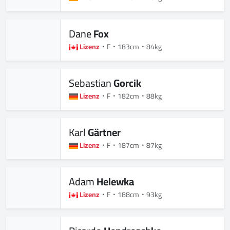
Dane
Fox
Lizenz
F
183cm
84kg
Sebastian
Gorcik
Lizenz
F
182cm
88kg
Karl
Gärtner
Lizenz
F
187cm
87kg
Adam
Helewka
Lizenz
F
188cm
93kg