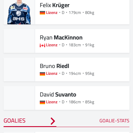
Felix
Krüger
Lizenz
D
179cm
80kg
Ryan
MacKinnon
Lizenz
D
183cm
91kg
Bruno
Riedl
Lizenz
D
194cm
95kg
David
Suvanto
Lizenz
D
186cm
85kg
GOALIES
GOALIE-STATS