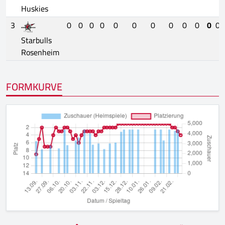
Huskies
3
0
0
0
0
0
0
0
0
0
0
0
0.
Starbulls
Rosenheim
FORMKURVE