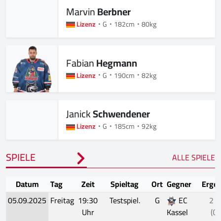
Marvin
Berbner
Lizenz
G
182cm
80kg
Fabian
Hegmann
Lizenz
G
190cm
82kg
Janick
Schwendener
Lizenz
G
185cm
92kg
SPIELE
ALLE SPIELE
Datum
Tag
Zeit
Spieltag
Ort
Gegner
Ergeb
05.09.2025
Freitag
19:30
Testspiel.
G
EC
2 -
Uhr
Kassel
(OT