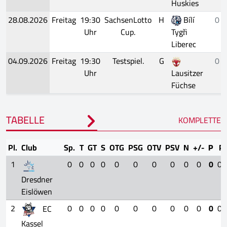
Huskies
28.08.2026
Freitag
19:30
SachsenLotto
H
Bílí
0 -
Uhr
Cup.
Tygři
Liberec
04.09.2026
Freitag
19:30
Testspiel.
G
0 -
Uhr
Lausitzer
Füchse
TABELLE
KOMPLETTE
Pl.
Club
Sp.
T
GT
S
OTG
PSG
OTV
PSV
N
+/-
P
P
1
0
0
0
0
0
0
0
0
0
0
0
0.
Dresdner
Eislöwen
2
0
0
0
0
0
0
0
0
0
0
0
0.
EC
Kassel