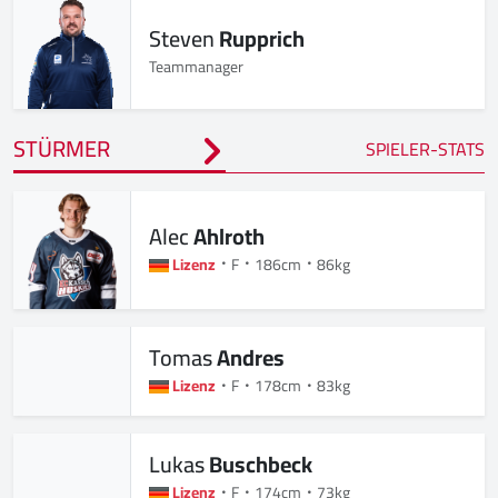
Steven
Rupprich
Teammanager
STÜRMER
SPIELER-STATS
Alec
Ahlroth
Lizenz
F
186cm
86kg
Tomas
Andres
Lizenz
F
178cm
83kg
Lukas
Buschbeck
Lizenz
F
174cm
73kg