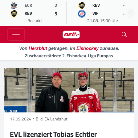
2
-
ECK
KEV
5
-
KEV
VIF
Beendet
21.08. 15:00 Uhr
Von
Herzblut
getragen. Im
Eishockey
zuhause.
Zuschauerstärkste 2. Eishockey-Liga Europas
17.09.2024
Bild: EV Landshut
EVL lizenziert Tobias Echtler