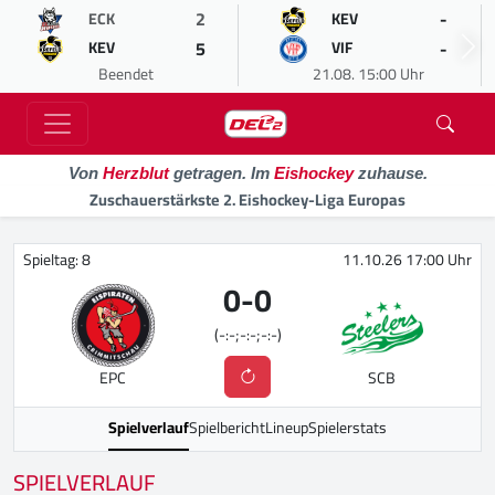
2
-
ECK
KEV
5
-
KEV
VIF
Beendet
21.08. 15:00 Uhr
Von
Herzblut
getragen. Im
Eishockey
zuhause.
Zuschauerstärkste 2. Eishockey-Liga Europas
Spieltag: 8
11.10.26 17:00 Uhr
0
-
0
(-:-;-:-;-:-)
EPC
SCB
Spielverlauf
Spielbericht
Lineup
Spielerstats
SPIELVERLAUF