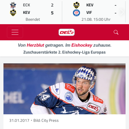
2
-
ECK
KEV
5
-
KEV
VIF
Beendet
21.08. 15:00 Uhr
Von
Herzblut
getragen. Im
Eishockey
zuhause.
Zuschauerstärkste 2. Eishockey-Liga Europas
31.01.2017
Bild: City Press