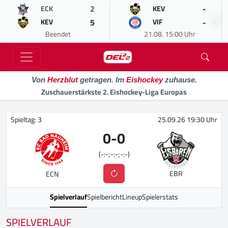
2
-
ECK
KEV
5
-
KEV
VIF
Beendet
21.08. 15:00 Uhr
Von
Herzblut
getragen. Im
Eishockey
zuhause.
Zuschauerstärkste 2. Eishockey-Liga Europas
Spieltag: 3
25.09.26 19:30 Uhr
0
-
0
(-:-;-:-;-:-)
EBR
ECN
Spielverlauf
Spielbericht
Lineup
Spielerstats
SPIELVERLAUF