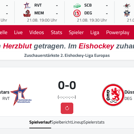
-
-
-
RVT
SCB
-
-
-
MEM
DEG
 Uhr
21.08. 19:00 Uhr
21.08. 19:30 Uhr
21.
elle
Live
Videos
Stats
Spieler
Liga
Powerplay
n
Herzblut
getragen. Im
Eishockey
zuha
Zuschauerstärkste 2. Eishockey-Liga Europas
0
-
0
stars
Düss
(-:-;-:-;-:-)
RVT
DEG
Spielverlauf
Spielbericht
Lineup
Spielerstats