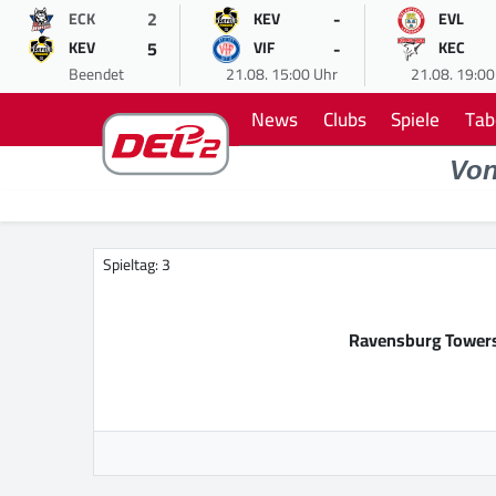
2
-
ECK
KEV
EVL
5
-
KEV
VIF
KEC
Beendet
21.08. 15:00 Uhr
21.08. 19:00
News
Clubs
Spiele
Tab
Vo
Spieltag: 3
Ravensburg Tower