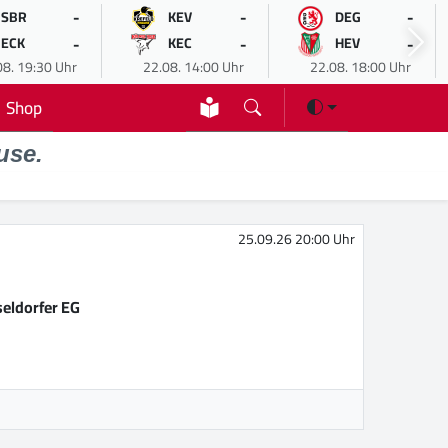
-
-
-
SBR
KEV
DEG
-
-
-
ECK
KEC
HEV
08. 19:30 Uhr
22.08. 14:00 Uhr
22.08. 18:00 Uhr
Shop
use.
25.09.26 20:00 Uhr
eldorfer EG