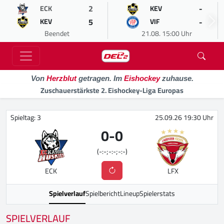
2
-
ECK
KEV
5
-
KEV
VIF
Beendet
21.08. 15:00 Uhr
Von
Herzblut
getragen. Im
Eishockey
zuhause.
Zuschauerstärkste 2. Eishockey-Liga Europas
Spieltag: 3
25.09.26 19:30 Uhr
0
-
0
(-:-;-:-;-:-)
ECK
LFX
Spielverlauf
Spielbericht
Lineup
Spielerstats
SPIELVERLAUF