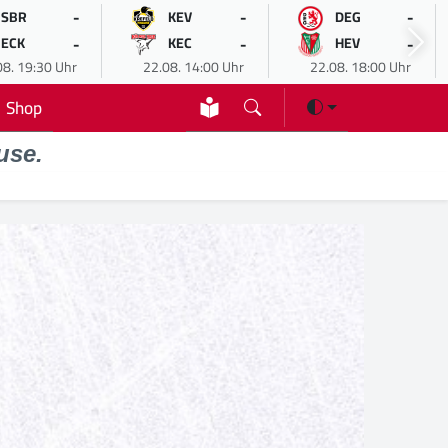
-
-
-
SBR
KEV
DEG
-
-
-
ECK
KEC
HEV
08. 19:30 Uhr
22.08. 14:00 Uhr
22.08. 18:00 Uhr
Shop
use.