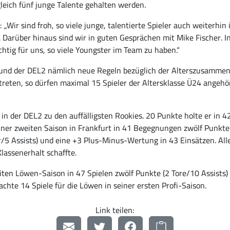
eich fünf junge Talente gehalten werden.
„Wir sind froh, so viele junge, talentierte Spieler auch weiterhi
t. Darüber hinaus sind wir in guten Gesprächen mit Mike Fischer. 
chtig für uns, so viele Youngster im Team zu haben.“
 und der DEL2 nämlich neue Regeln bezüglich der Alterszusamme
reten, so dürfen maximal 15 Spieler der Altersklasse Ü24 angeh
 in der DEL2 zu den auffälligsten Rookies. 20 Punkte holte er in 4
ner zweiten Saison in Frankfurt in 41 Begegnungen zwölf Punkte 
r/5 Assists) und eine +3 Plus-Minus-Wertung in 43 Einsätzen. Al
lassenerhalt schaffte.
en Löwen-Saison in 47 Spielen zwölf Punkte (2 Tore/10 Assists) b
achte 14 Spiele für die Löwen in seiner ersten Profi-Saison.
Link teilen: