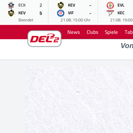
2
-
ECK
KEV
EVL
5
-
KEV
VIF
KEC
Beendet
21.08. 15:00 Uhr
21.08. 19:00
News
Clubs
Spiele
Tab
Vo