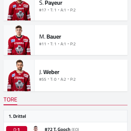
S.
Payeur
#17
T: 1
A:1
P:2
M.
Bauer
#11
T: 1
A:1
P:2
J.
Weber
#55
T: 0
A:2
P:2
TORE
1. Drittel
#72 T. Gooch
0:
1
(EQ)