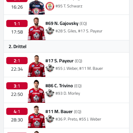
#95 T. Schwarz
16:26
#69 N. Gajovsky
1
:1
(EQ)
#28 S. Giles, #17 S. Payeur
17:58
2. Drittel
#17 S. Payeur
2
:1
(EQ)
#55 J. Weber, #11 M. Bauer
22:34
#86 C. Trivino
3
:1
(EQ)
#93 D. Morley
22:50
#11 M. Bauer
4
:1
(EQ)
#36 P. Preto, #55 J. Weber
28:30