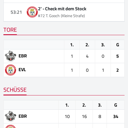
2' -
Check mit dem Stock
53:21
#72 T. Gooch
(Kleine Strafe)
TORE
1.
2.
3.
G
EBR
1
4
0
5
EVL
1
0
1
2
SCHÜSSE
1.
2.
3.
G
EBR
10
16
8
34