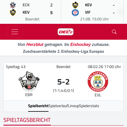
2
-
ECK
KEV
5
-
KEV
VIF
Beendet
21.08. 15:00 Uhr
Von
Herzblut
getragen. Im
Eishockey
zuhause.
Zuschauerstärkste 2. Eishockey-Liga Europas
Spieltag: 43
Beendet
08.02.26 17:00 Uhr
5
-
2
(1:1;4:0;0:1)
EBR
EVL
Spielbericht
Spielverlauf
Lineup
Spielerstats
SPIELTAGSBERICHT