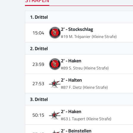
1. Drittel
2' -
Stockschlag
15:04
#19 M. Trépanier
(Kleine Strafe)
2. Drittel
2' -
Haken
23:59
#89 S. Streu
(Kleine Strafe)
2' -
Halten
27:53
#87 F. Dietz
(Kleine Strafe)
3. Drittel
2' -
Haken
50:15
#63 J. Taupert
(Kleine Strafe)
2' -
Beinstellen