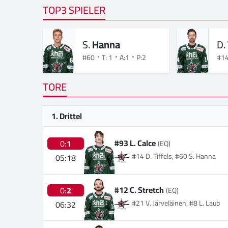
TOP3 SPIELER
S.
Hanna
D.
#60
T: 1
A:1
P:2
#1
TORE
1. Drittel
#93 L. Calce
0:
1
(EQ)
#14 D. Tiffels, #60 S. Hanna
05:18
#12 C. Stretch
0:
2
(EQ)
#21 V. Järveläinen, #8 L. Laub
06:32