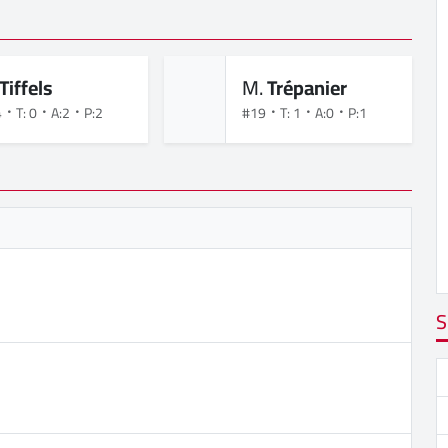
Tiffels
M.
Trépanier
4
T: 0
A:2
P:2
#19
T: 1
A:0
P:1
S