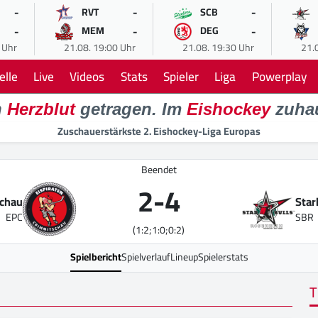
-
-
-
RVT
SCB
-
-
-
MEM
DEG
 Uhr
21.08. 19:00 Uhr
21.08. 19:30 Uhr
21.
elle
Live
Videos
Stats
Spieler
Liga
Powerplay
n
Herzblut
getragen. Im
Eishockey
zuha
Zuschauerstärkste 2. Eishockey-Liga Europas
Beendet
2
-
4
schau
Star
EPC
SBR
(1:2;1:0;0:2)
Spielbericht
Spielverlauf
Lineup
Spielerstats
T