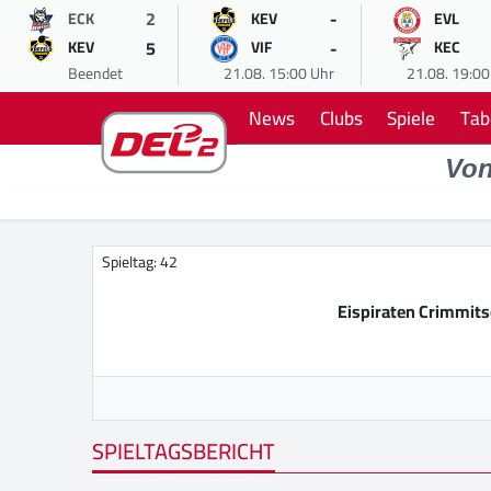
2
-
ECK
KEV
EVL
5
-
KEV
VIF
KEC
Beendet
21.08. 15:00 Uhr
21.08. 19:00
News
Clubs
Spiele
Tab
Vo
Spieltag: 42
Eispiraten Crimmit
SPIELTAGSBERICHT