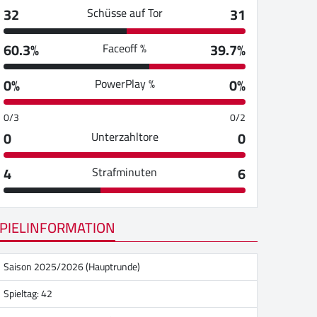
32
31
Schüsse auf Tor
60.3%
39.7%
Faceoff %
0%
0%
PowerPlay %
0/3
0/2
0
0
Unterzahltore
4
6
Strafminuten
PIELINFORMATION
Saison 2025/2026 (Hauptrunde)
Spieltag: 42