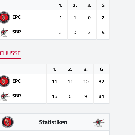
1.
2.
3.
G
EPC
1
1
0
2
SBR
2
0
2
4
CHÜSSE
1.
2.
3.
G
EPC
11
11
10
32
SBR
16
6
9
31
Statistiken