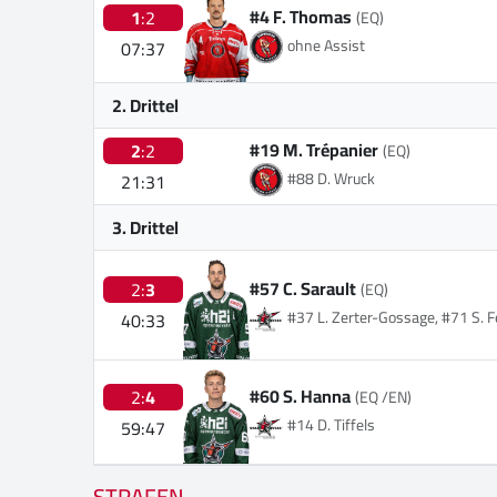
#4 F. Thomas
1
:2
(EQ)
ohne Assist
07:37
2. Drittel
#19 M. Trépanier
2
:2
(EQ)
#88 D. Wruck
21:31
3. Drittel
#57 C. Sarault
2:
3
(EQ)
#37 L. Zerter-Gossage, #71 S. F
40:33
#60 S. Hanna
2:
4
(EQ /EN)
#14 D. Tiffels
59:47
STRAFEN