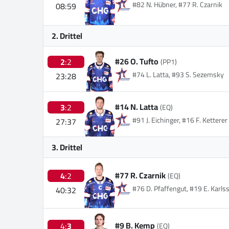
#82 N. Hübner, #77 R. Czarnik
08:59
2. Drittel
#26 O. Tufto
2
:2
(PP1)
#74 L. Latta, #93 S. Sezemsky
23:28
#14 N. Latta
3
:2
(EQ)
#91 J. Eichinger, #16 F. Ketterer
27:37
3. Drittel
#77 R. Czarnik
4
:2
(EQ)
#76 D. Pfaffengut, #19 E. Karls
40:32
#9 B. Kemp
4:
3
(EQ)