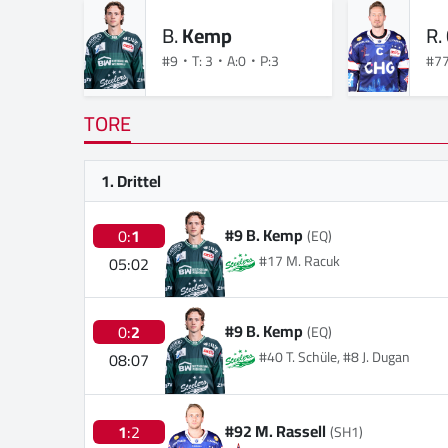
B.
Kemp
R.
#9
T: 3
A:0
P:3
#7
TORE
1. Drittel
#9 B. Kemp
0:
1
(EQ)
#17 M. Racuk
05:02
#9 B. Kemp
0:
2
(EQ)
#40 T. Schüle, #8 J. Dugan
08:07
#92 M. Rassell
1
:2
(SH1)