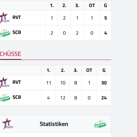
1.
2.
3.
OT
G
RVT
1
2
1
1
5
SCB
2
0
2
0
4
CHÜSSE
1.
2.
3.
OT
G
RVT
11
10
8
1
30
SCB
4
12
8
0
24
Statistiken