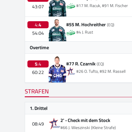
#17 M. Racuk, #91 M. Fischer
43:07
#55 M. Hochreither
4:
4
(EQ)
#4 J. Rust
54:04
Overtime
#77 R. Czarnik
5
:4
(EQ)
#26 O. Tufto, #92 M. Rassell
60:22
STRAFEN
1. Drittel
2' -
Check mit dem Stock
08:49
#66 J. Wieszinski
(Kleine Strafe)