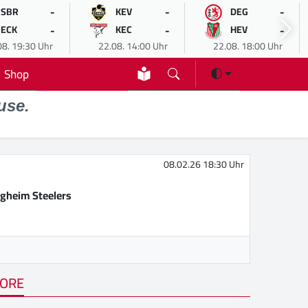
-
-
-
SBR
KEV
DEG
-
-
-
ECK
KEC
HEV
08. 19:30 Uhr
22.08. 14:00 Uhr
22.08. 18:00 Uhr
Shop
use.
08.02.26 18:30 Uhr
igheim Steelers
ORE