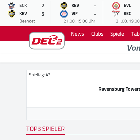
2
-
ECK
KEV
EVL
5
-
KEV
VIF
KEC
Beendet
21.08. 15:00 Uhr
21.08. 19:00
News
Clubs
Spiele
Tab
Vo
Spieltag: 43
Ravensburg Tower
TOP3 SPIELER