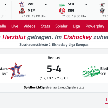
-
-
-
RVT
SCB
-
-
-
MEM
DEG
 Uhr
21.08. 19:00 Uhr
21.08. 19:30 Uhr
21.
elle
Live
Videos
Stats
Spieler
Liga
Powerplay
n
Herzblut
getragen. Im
Eishockey
zuha
Zuschauerstärkste 2. Eishockey-Liga Europas
Beendet
5
-
4
stars
Biet
RVT
SCB
(1:2;2:0;1:2/1:0) OT
Spielbericht
Spielverlauf
Lineup
Spielerstats
T