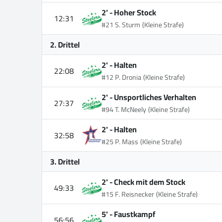
2' -
Hoher Stock
12:31
#21 S. Sturm
(Kleine Strafe)
2. Drittel
2' -
Halten
22:08
#12 P. Dronia
(Kleine Strafe)
2' -
Unsportliches Verhalten
27:37
#94 T. McNeely
(Kleine Strafe)
2' -
Halten
32:58
#25 P. Mass
(Kleine Strafe)
3. Drittel
2' -
Check mit dem Stock
49:33
#15 F. Reisnecker
(Kleine Strafe)
5' -
Faustkampf
56:56