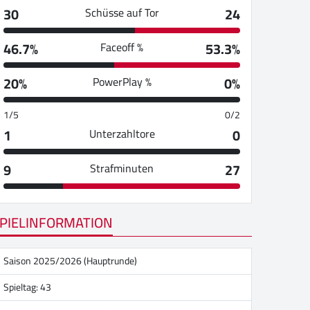
30
24
Schüsse auf Tor
46.7%
53.3%
Faceoff %
20%
0%
PowerPlay %
1/5
0/2
1
0
Unterzahltore
9
27
Strafminuten
PIELINFORMATION
Saison 2025/2026 (Hauptrunde)
Spieltag: 43