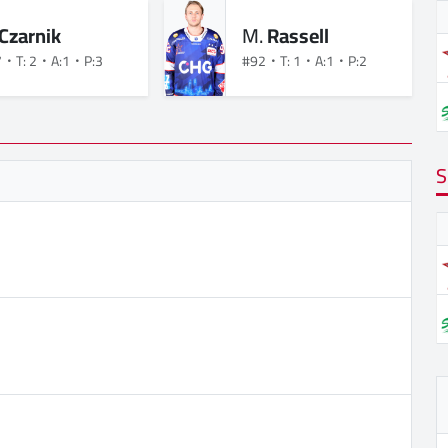
Czarnik
M.
Rassell
7
T: 2
A:1
P:3
#92
T: 1
A:1
P:2
S