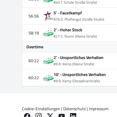
#40 T. Schüle
(Große Strafe)
5' -
Faustkampf
56:56
#76 D. Pfaffengut
(Große Strafe)
2' -
Hoher Stock
58:19
#21 S. Sturm
(Kleine Strafe)
Overtime
2' -
Unsportliches Verhalten
60:22
#9 B. Kemp
(Kleine Strafe)
10' -
Unsportliches Verhalten
60:22
#9 B. Kemp
(Disziplinarstrafe)
Cookie-Einstellungen
|
Datenschutz
|
Impressum