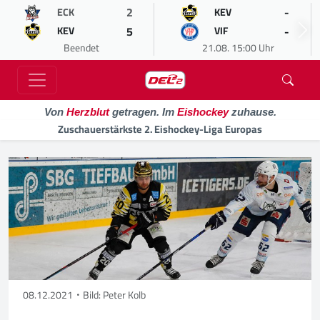
2
-
ECK
KEV
5
-
KEV
VIF
Beendet
21.08. 15:00 Uhr
Von
Herzblut
getragen. Im
Eishockey
zuhause.
Zuschauerstärkste 2. Eishockey-Liga Europas
08.12.2021
Bild: Peter Kolb