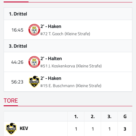
1. Drittel
2' -
Haken
16:45
#72 T. Gooch
(Kleine Strafe)
3. Drittel
2' -
Halten
44:26
#51 J. Koskenkorva
(Kleine Strafe)
2' -
Haken
56:23
#15 E. Buschmann
(Kleine Strafe)
TORE
1.
2.
3.
G
KEV
1
1
1
3