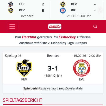
2
-
ECK
KEV
5
-
KEV
VIF
Beendet
21.08. 15:00 Uhr
Von
Herzblut
getragen. Im
Eishockey
zuhause.
Zuschauerstärkste 2. Eishockey-Liga Europas
Spieltag: 46
Beendet
15.02.26 17:00 Uhr
3
-
1
(1:0;1:0;1:1)
KEV
EVL
Spielbericht
Spielverlauf
Lineup
Spielerstats
SPIELTAGSBERICHT