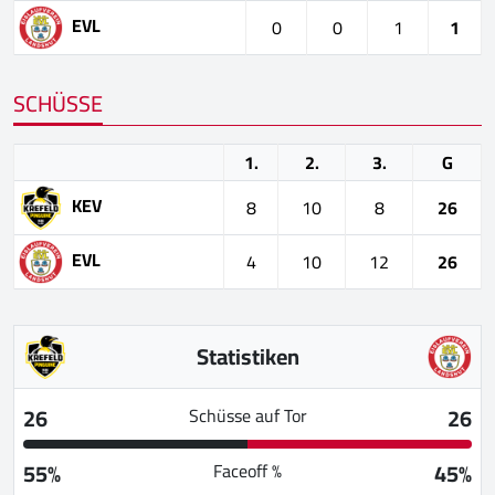
EVL
0
0
1
1
SCHÜSSE
1.
2.
3.
G
KEV
8
10
8
26
EVL
4
10
12
26
Statistiken
26
26
Schüsse auf Tor
55%
45%
Faceoff %