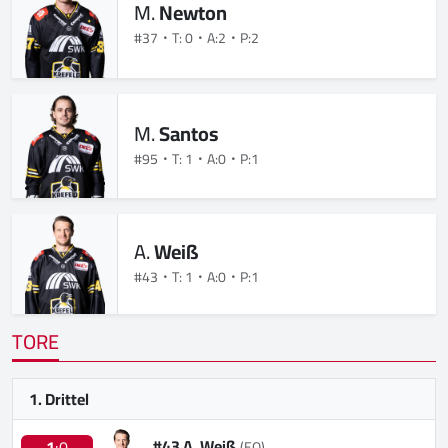
M.
Newton
#37
T: 0
A:2
P:2
M.
Santos
#95
T: 1
A:0
P:1
A.
Weiß
#43
T: 1
A:0
P:1
TORE
1. Drittel
#43 A. Weiß
1
:0
(EQ)