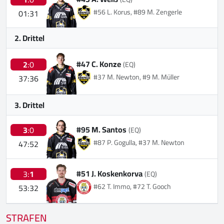
#56 L. Korus, #89 M. Zengerle
01:31
2. Drittel
#47 C. Konze
2
:0
(EQ)
#37 M. Newton, #9 M. Müller
37:36
3. Drittel
#95 M. Santos
3
:0
(EQ)
#87 P. Gogulla, #37 M. Newton
47:52
#51 J. Koskenkorva
3:
1
(EQ)
#62 T. Immo, #72 T. Gooch
53:32
STRAFEN