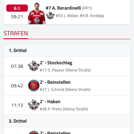
#7 A. Berardinelli
6
:0
(PP1)
#55 J. Weber, #9 B. Kindopp
59:21
STRAFEN
1. Drittel
2' -
Stockschlag
07:38
#17 S. Payeur
(Kleine Strafe)
2' -
Beinstellen
09:42
#27 J. Schmid
(Kleine Strafe)
2' -
Haken
11:13
#36 P. Preto
(Kleine Strafe)
3. Drittel
2' -
Beinstellen