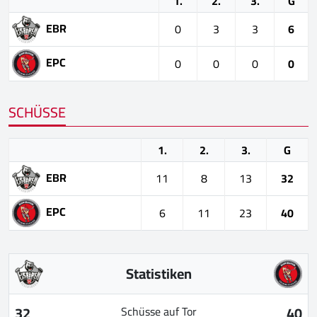
1.
2.
3.
G
EBR
0
3
3
6
EPC
0
0
0
0
SCHÜSSE
1.
2.
3.
G
EBR
11
8
13
32
EPC
6
11
23
40
Statistiken
32
40
Schüsse auf Tor