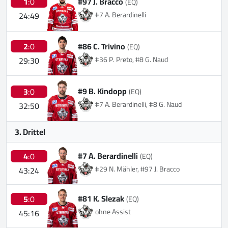
#97 J. Bracco
1
:0
(EQ)
#7 A. Berardinelli
24:49
#86 C. Trivino
2
:0
(EQ)
#36 P. Preto, #8 G. Naud
29:30
#9 B. Kindopp
3
:0
(EQ)
#7 A. Berardinelli, #8 G. Naud
32:50
3. Drittel
#7 A. Berardinelli
4
:0
(EQ)
#29 N. Mähler, #97 J. Bracco
43:24
#81 K. Slezak
5
:0
(EQ)
ohne Assist
45:16