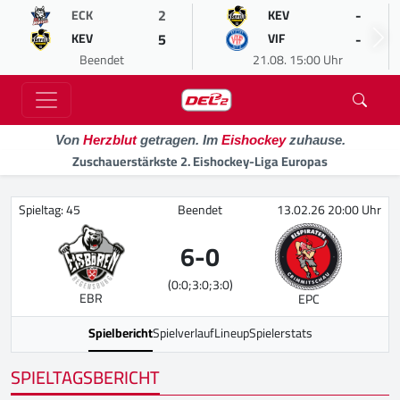
2
-
ECK
KEV
5
-
KEV
VIF
Beendet
21.08. 15:00 Uhr
Von
Herzblut
getragen. Im
Eishockey
zuhause.
Zuschauerstärkste 2. Eishockey-Liga Europas
Spieltag: 45
Beendet
13.02.26 20:00 Uhr
6
-
0
(0:0;3:0;3:0)
EBR
EPC
Spielbericht
Spielverlauf
Lineup
Spielerstats
SPIELTAGSBERICHT