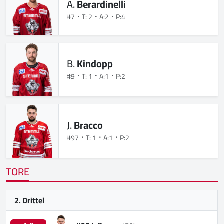
A.
Berardinelli
#7
T: 2
A:2
P:4
B.
Kindopp
#9
T: 1
A:1
P:2
J.
Bracco
#97
T: 1
A:1
P:2
TORE
2. Drittel