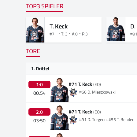
TOP3 SPIELER
T.
Keck
D.
#71
T: 3
A:0
P:3
#9
TORE
1. Drittel
#71 T. Keck
1
:0
(EQ)
#66 D. Mieszkowski
00:54
#71 T. Keck
2
:0
(EQ)
#91 D. Turgeon, #55 T. Bender
03:50