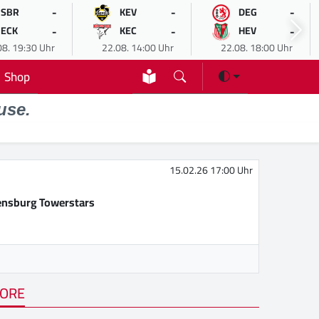
-
-
-
SBR
KEV
DEG
-
-
-
ECK
KEC
HEV
08. 19:30 Uhr
22.08. 14:00 Uhr
22.08. 18:00 Uhr
Shop
use.
15.02.26 17:00 Uhr
nsburg Towerstars
ORE