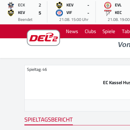
2
-
ECK
KEV
EVL
5
-
KEV
VIF
KEC
Beendet
21.08. 15:00 Uhr
21.08. 19:00
News
Clubs
Spiele
Tab
Vo
Spieltag: 46
EC Kassel Hu
SPIELTAGSBERICHT