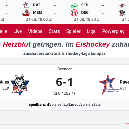
-
-
-
RVT
SCB
-
-
-
MEM
DEG
 Uhr
21.08. 19:00 Uhr
21.08. 19:30 Uhr
21.
elle
Live
Videos
Stats
Spieler
Liga
Powerplay
n
Herzblut
getragen. Im
Eishockey
zuha
Zuschauerstärkste 2. Eishockey-Liga Europas
Beendet
6
-
1
skies
Rave
ECK
RVT
(3:0;1:0;2:1)
Spielbericht
Spielverlauf
Lineup
Spielerstats
T