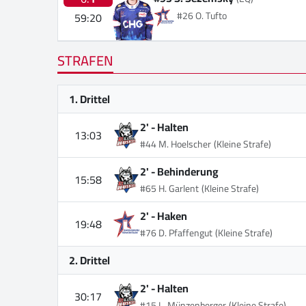
#26 O. Tufto
59:20
STRAFEN
1. Drittel
2' -
Halten
13:03
#44 M. Hoelscher
(Kleine Strafe)
2' -
Behinderung
15:58
#65 H. Garlent
(Kleine Strafe)
2' -
Haken
19:48
#76 D. Pfaffengut
(Kleine Strafe)
2. Drittel
2' -
Halten
30:17
#15 L. Münzenberger
(Kleine Strafe)