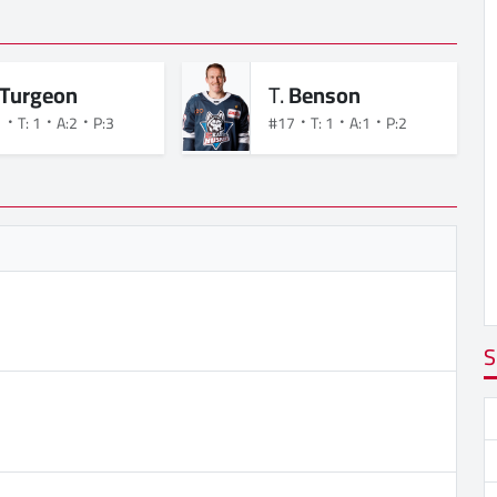
Turgeon
T.
Benson
1
T: 1
A:2
P:3
#17
T: 1
A:1
P:2
S