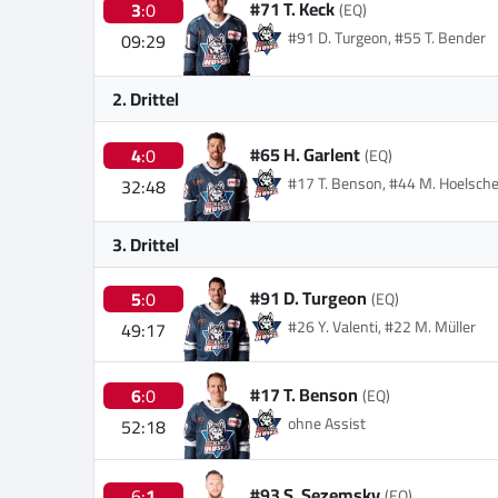
#71 T. Keck
3
:0
(EQ)
#91 D. Turgeon, #55 T. Bender
09:29
2. Drittel
#65 H. Garlent
4
:0
(EQ)
#17 T. Benson, #44 M. Hoelsche
32:48
3. Drittel
#91 D. Turgeon
5
:0
(EQ)
#26 Y. Valenti, #22 M. Müller
49:17
#17 T. Benson
6
:0
(EQ)
ohne Assist
52:18
#93 S. Sezemsky
6:
1
(EQ)