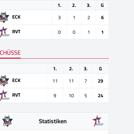
1.
2.
3.
G
ECK
3
1
2
6
RVT
0
0
1
1
CHÜSSE
1.
2.
3.
G
ECK
11
11
7
29
RVT
9
10
5
24
Statistiken