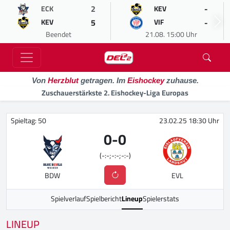
2
-
ECK
KEV
5
-
KEV
VIF
Beendet
21.08. 15:00 Uhr
Von
Herzblut
getragen. Im
Eishockey
zuhause.
Zuschauerstärkste 2. Eishockey-Liga Europas
Spieltag: 50
23.02.25 18:30 Uhr
0
-
0
(-:-;-:-;-:-)
BDW
EVL
Spielverlauf
Spielbericht
Lineup
Spielerstats
LINEUP