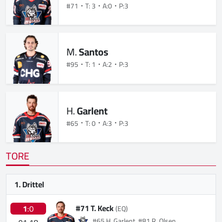
#71
T: 3
A:0
P:3
M.
Santos
#95
T: 1
A:2
P:3
H.
Garlent
#65
T: 0
A:3
P:3
TORE
1. Drittel
#71 T. Keck
1
:0
(EQ)
#65 H. Garlent, #81 R. Olsen