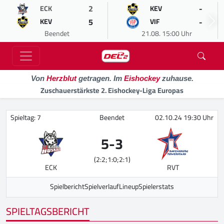
2
-
ECK
KEV
5
-
KEV
VIF
Beendet
21.08. 15:00 Uhr
Von
Herzblut
getragen. Im
Eishockey
zuhause.
Zuschauerstärkste 2. Eishockey-Liga Europas
Spieltag: 7
Beendet
02.10.24 19:30 Uhr
5
-
3
(2:2;1:0;2:1)
ECK
RVT
Spielbericht
Spielverlauf
Lineup
Spielerstats
SPIELTAGSBERICHT