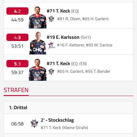
#71 T. Keck
4
:2
(EQ)
#81 R. Olsen, #65 H. Garlent
44:59
#19 E. Karlsson
4:
3
(SH1)
#16 F. Ketterer, #95 M. Santos
53:51
#71 T. Keck
5
:3
(EQ /EN)
#65 H. Garlent, #55 T. Bender
59:37
STRAFEN
1. Drittel
2' -
Stockschlag
06:58
#71 T. Keck
(Kleine Strafe)