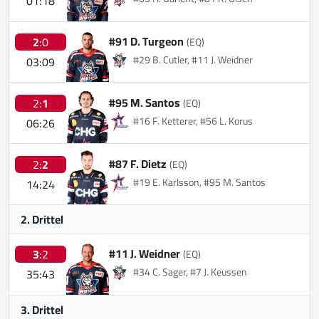
01:18
#91 D. Turgeon
2
:0
(EQ)
#29 B. Cutler, #11 J. Weidner
03:09
#95 M. Santos
2:
1
(EQ)
#16 F. Ketterer, #56 L. Korus
06:26
#87 F. Dietz
2:
2
(EQ)
#19 E. Karlsson, #95 M. Santos
14:24
2. Drittel
#11 J. Weidner
3
:2
(EQ)
#34 C. Sager, #7 J. Keussen
35:43
3. Drittel