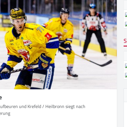
S
e
efeld / Heilbronn siegt nach
ngerung