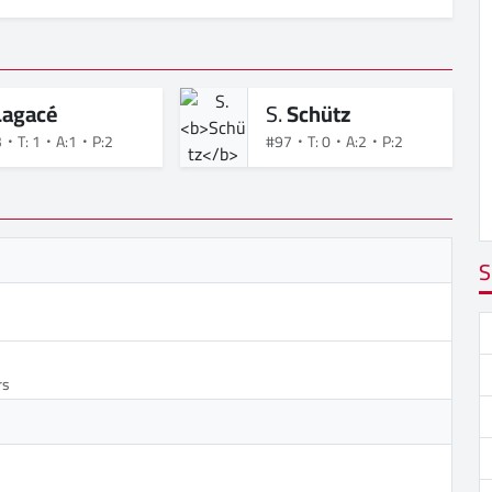
Lagacé
S.
Schütz
3
T: 1
A:1
P:2
#97
T: 0
A:2
P:2
S
rs