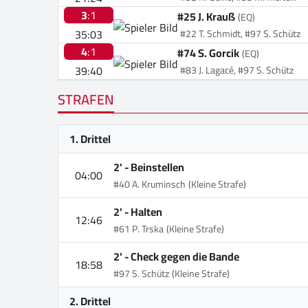
3
:1
#25 J. Krauß
(EQ)
35:03
#22 T. Schmidt, #97 S. Schütz
4
:1
#74 S. Gorcik
(EQ)
39:40
#83 J. Lagacé, #97 S. Schütz
STRAFEN
1. Drittel
2' -
Beinstellen
04:00
#40 A. Kruminsch
(Kleine Strafe)
2' -
Halten
12:46
#61 P. Trska
(Kleine Strafe)
2' -
Check gegen die Bande
18:58
#97 S. Schütz
(Kleine Strafe)
2. Drittel