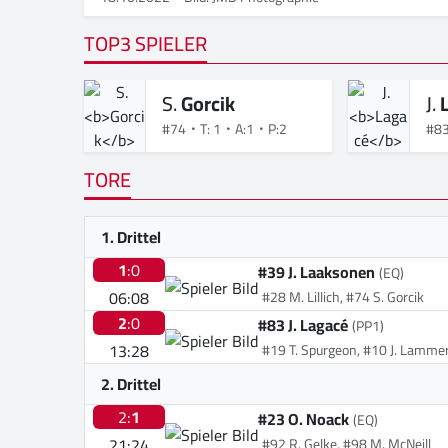
TOP3 SPIELER
S.
Gorcik
J.
#74
T: 1
A:1
P:2
#8
TORE
1. Drittel
1
:0
#39 J. Laaksonen
(EQ)
06:08
#28 M. Lillich, #74 S. Gorcik
2
:0
#83 J. Lagacé
(PP1)
13:28
#19 T. Spurgeon, #10 J. Lamme
2. Drittel
2:
1
#23 O. Noack
(EQ)
21:24
#92 R. Gelke, #98 M. McNeill