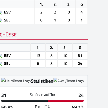
1.
2.
3.
G
ESV
2
2
0
4
SEL
0
1
0
1
CHÜSSE
1.
2.
3.
G
ESV
13
8
10
31
SEL
6
8
10
24
Statistiken
31
24
Schüsse auf Tor
50.9%
49.1%
Faceoff %