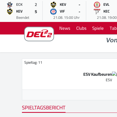
2
-
ECK
KEV
EVL
5
-
KEV
VIF
KEC
Beendet
21.08. 15:00 Uhr
21.08. 19:00
News
Clubs
Spiele
Tab
Vo
Spieltag: 11
ESV Kaufbeuren
ESV
SPIELTAGSBERICHT