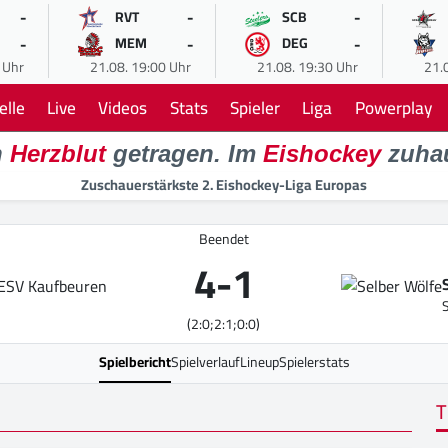
-
-
-
RVT
SCB
-
-
-
MEM
DEG
 Uhr
21.08. 19:00 Uhr
21.08. 19:30 Uhr
21.
elle
Live
Videos
Stats
Spieler
Liga
Powerplay
n
Herzblut
getragen. Im
Eishockey
zuha
Zuschauerstärkste 2. Eishockey-Liga Europas
Beendet
4
-
1
(2:0;2:1;0:0)
Spielbericht
Spielverlauf
Lineup
Spielerstats
T