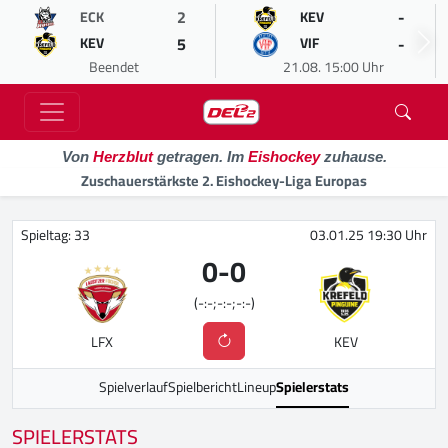
2
-
ECK
KEV
5
-
KEV
VIF
Beendet
21.08. 15:00 Uhr
Von
Herzblut
getragen. Im
Eishockey
zuhause.
Zuschauerstärkste 2. Eishockey-Liga Europas
Spieltag: 33
03.01.25 19:30 Uhr
0
-
0
(-:-;-:-;-:-)
LFX
KEV
Spielverlauf
Spielbericht
Lineup
Spielerstats
SPIELERSTATS