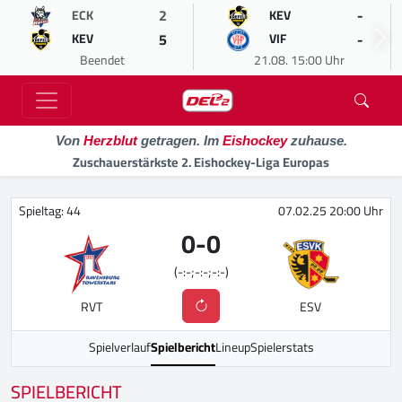
2
-
ECK
KEV
5
-
KEV
VIF
Beendet
21.08. 15:00 Uhr
Von
Herzblut
getragen. Im
Eishockey
zuhause.
Zuschauerstärkste 2. Eishockey-Liga Europas
Spieltag: 44
07.02.25 20:00 Uhr
0
-
0
(-:-;-:-;-:-)
RVT
ESV
Spielverlauf
Spielbericht
Lineup
Spielerstats
SPIELBERICHT