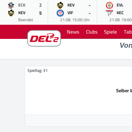
2
-
ECK
KEV
EVL
5
-
KEV
VIF
KEC
Beendet
21.08. 15:00 Uhr
21.08. 19:00
News
Clubs
Spiele
Tab
Vo
Spieltag: 31
Selber 