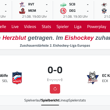
-
-
-
RVT
SCB
-
-
-
MEM
DEG
 Uhr
21.08. 19:00 Uhr
21.08. 19:30 Uhr
21.
elle
Live
Videos
Stats
Spieler
Liga
Powerplay
n
Herzblut
getragen. Im
Eishockey
zuha
Zuschauerstärkste 2. Eishockey-Liga Europas
0
-
0
Wölfe
EC K
(-:-;-:-;-:-)
SEL
ECK
Spielverlauf
Spielbericht
Lineup
Spielerstats