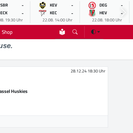
-
-
-
SBR
KEV
DEG
-
-
-
ECK
KEC
HEV
08. 19:30 Uhr
22.08. 14:00 Uhr
22.08. 18:00 Uhr
Shop
use.
28.12.24 18:30 Uhr
assel Huskies