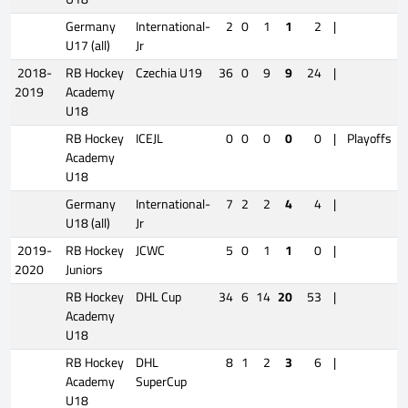
Germany
International-
2
0
1
1
2
|
U17 (all)
Jr
2018-
RB Hockey
Czechia U19
36
0
9
9
24
|
2019
Academy
U18
RB Hockey
ICEJL
0
0
0
0
0
|
Playoffs
Academy
U18
Germany
International-
7
2
2
4
4
|
U18 (all)
Jr
2019-
RB Hockey
JCWC
5
0
1
1
0
|
2020
Juniors
RB Hockey
DHL Cup
34
6
14
20
53
|
Academy
U18
RB Hockey
DHL
8
1
2
3
6
|
Academy
SuperCup
U18