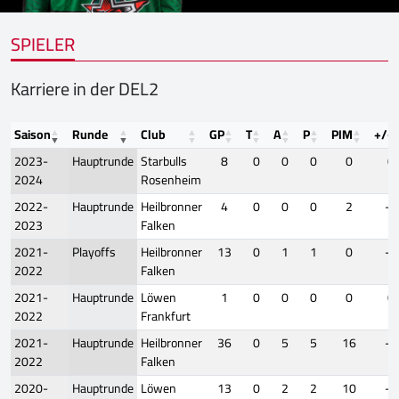
SPIELER
Karriere in der DEL2
Saison
Runde
Club
GP
T
A
P
PIM
+/-
2023-
Hauptrunde
Starbulls
8
0
0
0
0
0
2024
Rosenheim
2022-
Hauptrunde
Heilbronner
4
0
0
0
2
-1
2023
Falken
2021-
Playoffs
Heilbronner
13
0
1
1
0
-5
2022
Falken
2021-
Hauptrunde
Löwen
1
0
0
0
0
0
2022
Frankfurt
2021-
Hauptrunde
Heilbronner
36
0
5
5
16
-7
2022
Falken
2020-
Hauptrunde
Löwen
13
0
2
2
10
-2