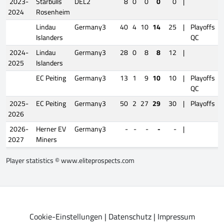
2023-
Starbulls
DEL2
8
0
0
0
0
|
2024
Rosenheim
Lindau
Germany3
40
4
10
14
25
|
Playoffs
Islanders
QC
2024-
Lindau
Germany3
28
0
8
8
12
|
2025
Islanders
EC Peiting
Germany3
13
1
9
10
10
|
Playoffs
QC
2025-
EC Peiting
Germany3
50
2
27
29
30
|
Playoffs
2026
2026-
Herner EV
Germany3
-
-
-
-
-
|
2027
Miners
Player statistics ©
www.eliteprospects.com
Cookie-Einstellungen
|
Datenschutz
|
Impressum