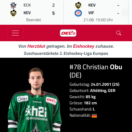
2
-
ECK
KEV
5
-
KEV
VIF
Beendet
21.08. 15:00 Uhr
Von
Herzblut
getragen. Im
Eishockey
zuhause.
Zuschauerstärkste 2. Eishockey-Liga Europas
#78 Christian
Obu
(DE)
Geburtstag:
24.01.2001 (25)
Geburtsort:
Altötting, GER
Gewicht:
85 kg
Grösse:
182 cm
Schusshand:
L
Nationalität: