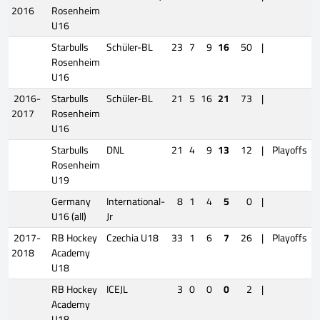
2016
Rosenheim
U16
Starbulls
Schüler-BL
23
7
9
16
50
|
Rosenheim
U16
2016-
Starbulls
Schüler-BL
21
5
16
21
73
|
2017
Rosenheim
U16
Starbulls
DNL
21
4
9
13
12
|
Playoffs
Rosenheim
U19
Germany
International-
8
1
4
5
0
|
U16 (all)
Jr
2017-
RB Hockey
Czechia U18
33
1
6
7
26
|
Playoffs
2018
Academy
U18
RB Hockey
ICEJL
3
0
0
0
2
|
Academy
U18