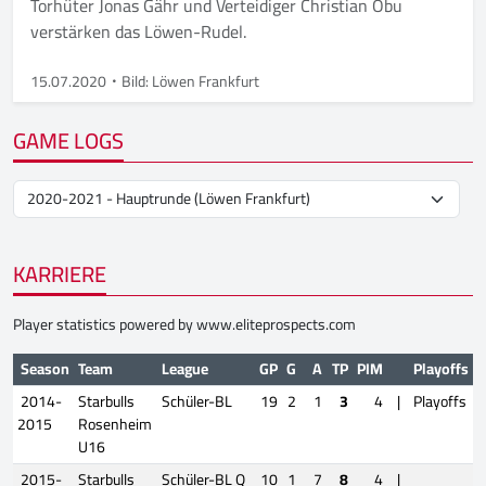
Torhüter Jonas Gähr und Verteidiger Christian Obu
verstärken das Löwen-Rudel.
15.07.2020
Bild: Löwen Frankfurt
GAME LOGS
KARRIERE
Player statistics powered by
www.eliteprospects.com
Season
Team
League
GP
G
A
TP
PIM
Playoffs
2014-
Starbulls
Schüler-BL
19
2
1
3
4
|
Playoffs
2015
Rosenheim
U16
2015-
Starbulls
Schüler-BL Q
10
1
7
8
4
|