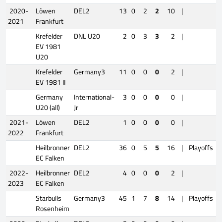
2020-
Löwen
DEL2
13
0
2
2
10
|
2021
Frankfurt
Krefelder
DNL U20
2
0
3
3
2
|
EV 1981
U20
Krefelder
Germany3
11
0
0
0
2
|
EV 1981 II
Germany
International-
3
0
0
0
0
|
U20 (all)
Jr
2021-
Löwen
DEL2
1
0
0
0
0
|
2022
Frankfurt
Heilbronner
DEL2
36
0
5
5
16
|
Playoffs
EC Falken
2022-
Heilbronner
DEL2
4
0
0
0
2
|
2023
EC Falken
Starbulls
Germany3
45
1
7
8
14
|
Playoffs
Rosenheim