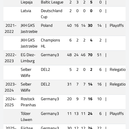
Liepaja
Baltic League
2
3
2
5
0
|
Latvia
Deutschland
2
0
0
0
0
|
Cup
2021-
JKH GKS
Poland
40
16
14
30
14
|
Playoffs
2022
Jastrzebie
JKH GKS
Champions
6
2
2
4
2
|
Jastrzebie
HL
2022-
EG Diez-
Germany3
48
24
46
70
51
|
2023
Limburg
Selber
DEL2
5
2
0
2
6
|
Relegation
Wölfe
2023-
Selber
DEL2
31
7
7
14
16
|
Relegation
2024
Wölfe
2024-
Rostock
Germany3
20
9
7
16
10
|
2025
Piranhas
Tölzer
Germany3
11
13
11
24
6
|
Playoffs
Löwen
2025-
Füchse
Germany3
30
12
12
24
22
|