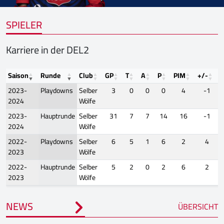
SPIELER
Karriere in der DEL2
Saison
Runde
Club
GP
T
A
P
PIM
+/-
F
2023-
Playdowns
Selber
3
0
0
0
4
-1
2024
Wölfe
2023-
Hauptrunde
Selber
31
7
7
14
16
-1
2024
Wölfe
2022-
Playdowns
Selber
6
5
1
6
2
4
2023
Wölfe
2022-
Hauptrunde
Selber
5
2
0
2
6
2
2023
Wölfe
NEWS
ÜBERSICHT