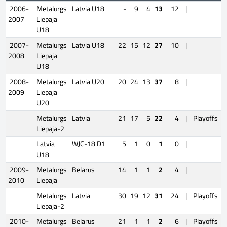
2006-
Metalurgs
Latvia U18
-
9
4
13
12
|
2007
Liepaja
U18
2007-
Metalurgs
Latvia U18
22
15
12
27
10
|
2008
Liepaja
U18
2008-
Metalurgs
Latvia U20
20
24
13
37
8
|
2009
Liepaja
U20
Metalurgs
Latvia
21
17
5
22
4
|
Playoffs
Liepaja-2
Latvia
WJC-18 D1
5
1
0
1
0
|
U18
2009-
Metalurgs
Belarus
14
1
1
2
4
|
2010
Liepaja
Metalurgs
Latvia
30
19
12
31
24
|
Playoffs
Liepaja-2
2010-
Metalurgs
Belarus
21
1
1
2
6
|
Playoffs