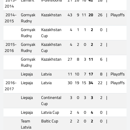
2013-
Lämärit
II-divisioona
21
26
16
42
28
|
2014
2014-
Gornyak
Kazakhstan
43
9
11
20
26
|
Playoffs
2015
Rudny
Gornyak
Kazakhstan
4
1
1
2
0
|
Rudny
Cup
2015-
Gornyak
Kazakhstan
4
2
0
2
2
|
2016
Rudny
Cup
Gornyak
Kazakhstan
27
8
3
11
6
|
Rudny
Liepaja
Latvia
11
10
7
17
8
|
Playoffs
2016-
Liepaja
Latvia
30
19
15
34
22
|
Playoffs
2017
Liepaja
Continental
3
0
3
3
2
|
Cup
Liepaja
Latvia Cup
2
4
0
4
0
|
Team
Baltic Cup
2
2
0
2
0
|
Latvia