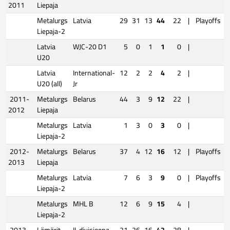
2011
Liepaja
Metalurgs
Latvia
29
31
13
44
22
|
Playoffs
Liepaja-2
Latvia
WJC-20 D1
5
0
1
1
0
|
U20
Latvia
International-
12
2
2
4
2
|
U20 (all)
Jr
2011-
Metalurgs
Belarus
44
3
9
12
22
|
2012
Liepaja
Metalurgs
Latvia
1
3
0
3
0
|
Liepaja-2
2012-
Metalurgs
Belarus
37
4
12
16
12
|
Playoffs
2013
Liepaja
Metalurgs
Latvia
7
6
3
9
0
|
Playoffs
Liepaja-2
Metalurgs
MHL B
12
6
9
15
4
|
Liepaja-2