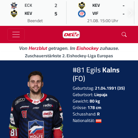
2
-
ECK
KEV
5
-
KEV
VIF
Beendet
21.08. 15:00 Uhr
Von
Herzblut
getragen. Im
Eishockey
zuhause.
Zuschauerstärkste 2. Eishockey-Liga Europas
#81 Egils
Kalns
(FO)
Geburtstag:
21.04.1991 (35)
Geburtsort:
Liepaja
Gewicht:
80 kg
Grösse:
178 cm
Schusshand:
R
Nationalität: