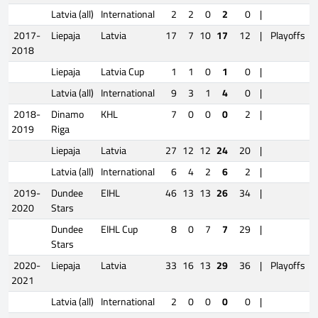
Latvia (all)
International
2
2
0
2
0
|
2017-
Liepaja
Latvia
17
7
10
17
12
|
Playoffs
2018
Liepaja
Latvia Cup
1
1
0
1
0
|
Latvia (all)
International
9
3
1
4
0
|
2018-
Dinamo
KHL
7
0
0
0
2
|
2019
Riga
Liepaja
Latvia
27
12
12
24
20
|
Latvia (all)
International
6
4
2
6
2
|
2019-
Dundee
EIHL
46
13
13
26
34
|
2020
Stars
Dundee
EIHL Cup
8
0
7
7
29
|
Stars
2020-
Liepaja
Latvia
33
16
13
29
36
|
Playoffs
2021
Latvia (all)
International
2
0
0
0
0
|