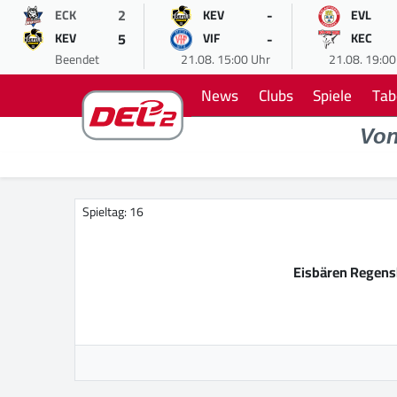
2
-
ECK
KEV
EVL
5
-
KEV
VIF
KEC
Beendet
21.08. 15:00 Uhr
21.08. 19:00
News
Clubs
Spiele
Tab
Vo
Spieltag: 16
Eisbären Regen