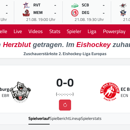
-
-
-
RVT
SCB
-
-
-
MEM
DEG
 Uhr
21.08. 19:00 Uhr
21.08. 19:30 Uhr
21.
elle
Live
Videos
Stats
Spieler
Liga
Powerplay
n
Herzblut
getragen. Im
Eishockey
zuha
Zuschauerstärkste 2. Eishockey-Liga Europas
0
-
0
sburg
EC 
(-:-;-:-;-:-)
EBR
ECN
Spielverlauf
Spielbericht
Lineup
Spielerstats