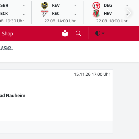
-
-
-
SBR
KEV
DEG
-
-
-
ECK
KEC
HEV
08. 19:30 Uhr
22.08. 14:00 Uhr
22.08. 18:00 Uhr
Shop
use.
15.11.26 17:00 Uhr
Bad Nauheim